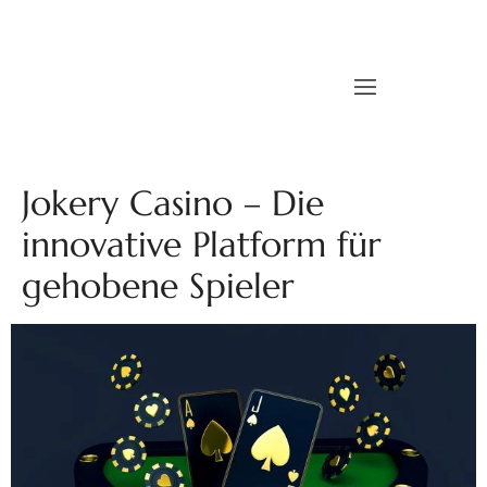
Jokery Casino – Die
innovative Platform für
gehobene Spieler