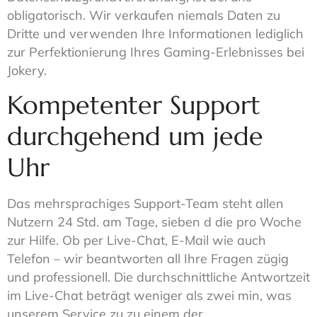
obligatorisch. Wir verkaufen niemals Daten zu
Dritte und verwenden Ihre Informationen lediglich
zur Perfektionierung Ihres Gaming-Erlebnisses bei
Jokery.
Kompetenter Support
durchgehend um jede
Uhr
Das mehrsprachiges Support-Team steht allen
Nutzern 24 Std. am Tage, sieben d die pro Woche
zur Hilfe. Ob per Live-Chat, E-Mail wie auch
Telefon – wir beantworten all Ihre Fragen zügig
und professionell. Die durchschnittliche Antwortzeit
im Live-Chat beträgt weniger als zwei min, was
unserem Service zu zu einem der