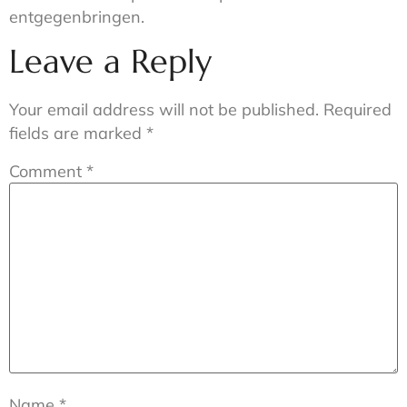
entgegenbringen.
Leave a Reply
Your email address will not be published.
Required
fields are marked
*
Comment
*
Name
*