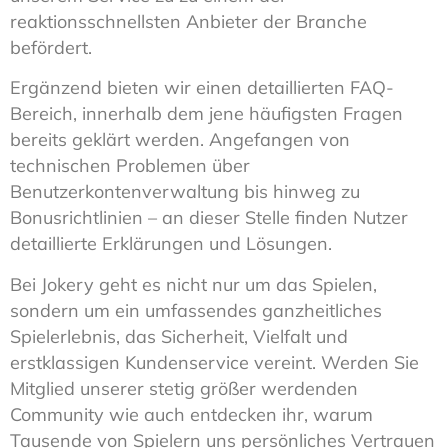
reaktionsschnellsten Anbieter der Branche
befördert.
Ergänzend bieten wir einen detaillierten FAQ-
Bereich, innerhalb dem jene häufigsten Fragen
bereits geklärt werden. Angefangen von
technischen Problemen über
Benutzerkontenverwaltung bis hinweg zu
Bonusrichtlinien – an dieser Stelle finden Nutzer
detaillierte Erklärungen und Lösungen.
Bei Jokery geht es nicht nur um das Spielen,
sondern um ein umfassendes ganzheitliches
Spielerlebnis, das Sicherheit, Vielfalt und
erstklassigen Kundenservice vereint. Werden Sie
Mitglied unserer stetig größer werdenden
Community wie auch entdecken ihr, warum
Tausende von Spielern uns persönliches Vertrauen