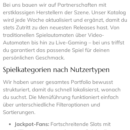
Bei uns bauen wir auf Partnerschaften mit
erstklassigen Herstellern der Szene. Unser Katalog
wird jede Woche aktualisiert und ergänzt, damit du
stets Zutritt zu den neuesten Releases hast. Von
traditionellen Spielautomaten über Video-
Automaten bis hin zu Live-Gaming – bei uns triffst
du garantiert das passende Spiel für deinen
persönlichen Geschmack.
Spielkategorien nach Nutzertypen
Wir haben unser gesamtes Portfolio bewusst
strukturiert, damit du schnell lokalisierst, wonach
du suchst. Die Menüführung funktioniert einfach
über unterschiedliche Filteroptionen und
Sortierungen.
Jackpot-Fans:
Fortschreitende Slots mit