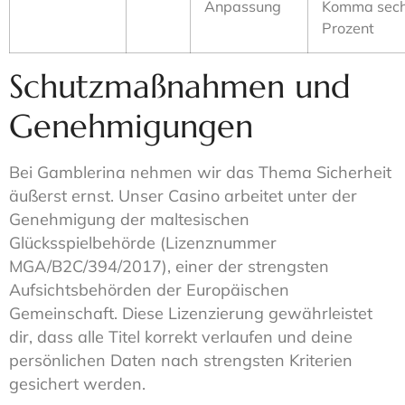
Anpassung
Komma sec
Prozent
Schutzmaßnahmen und
Genehmigungen
Bei Gamblerina nehmen wir das Thema Sicherheit
äußerst ernst. Unser Casino arbeitet unter der
Genehmigung der maltesischen
Glücksspielbehörde (Lizenznummer
MGA/B2C/394/2017), einer der strengsten
Aufsichtsbehörden der Europäischen
Gemeinschaft. Diese Lizenzierung gewährleistet
dir, dass alle Titel korrekt verlaufen und deine
persönlichen Daten nach strengsten Kriterien
gesichert werden.