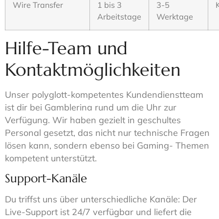
Wire Transfer
1 bis 3
3-5
Arbeitstage
Werktage
Hilfe-Team und
Kontaktmöglichkeiten
Unser polyglott-kompetentes Kundendienstteam
ist dir bei Gamblerina rund um die Uhr zur
Verfügung. Wir haben gezielt in geschultes
Personal gesetzt, das nicht nur technische Fragen
lösen kann, sondern ebenso bei Gaming- Themen
kompetent unterstützt.
Support-Kanäle
Du triffst uns über unterschiedliche Kanäle: Der
Live-Support ist 24/7 verfügbar und liefert die