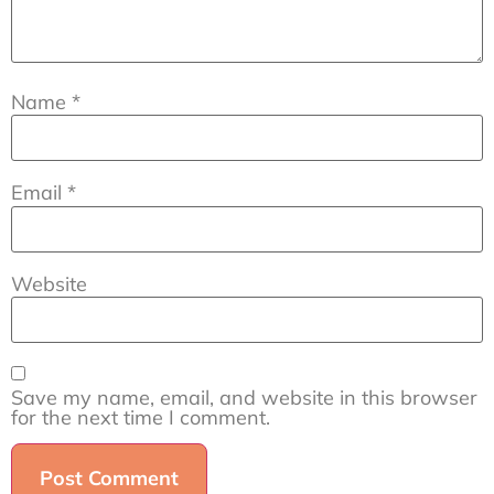
Name
*
Email
*
Website
Save my name, email, and website in this browser
for the next time I comment.