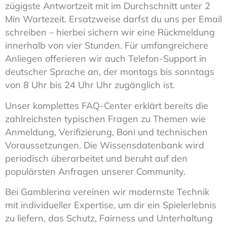
zügigste Antwortzeit mit im Durchschnitt unter 2
Min Wartezeit. Ersatzweise darfst du uns per Email
schreiben – hierbei sichern wir eine Rückmeldung
innerhalb von vier Stunden. Für umfangreichere
Anliegen offerieren wir auch Telefon-Support in
deutscher Sprache an, der montags bis sonntags
von 8 Uhr bis 24 Uhr Uhr zugänglich ist.
Unser komplettes FAQ-Center erklärt bereits die
zahlreichsten typischen Fragen zu Themen wie
Anmeldung, Verifizierung, Boni und technischen
Voraussetzungen. Die Wissensdatenbank wird
periodisch überarbeitet und beruht auf den
populärsten Anfragen unserer Community.
Bei Gamblerina vereinen wir modernste Technik
mit individueller Expertise, um dir ein Spielerlebnis
zu liefern, das Schutz, Fairness und Unterhaltung