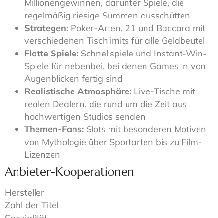
Millionengewinnen, darunter Spiele, die
regelmäßig riesige Summen ausschütten
Strategen:
Poker-Arten, 21 und Baccara mit
verschiedenen Tischlimits für alle Geldbeutel
Flotte Spiele:
Schnellspiele und Instant-Win-
Spiele für nebenbei, bei denen Games in von
Augenblicken fertig sind
Realistische Atmosphäre:
Live-Tische mit
realen Dealern, die rund um die Zeit aus
hochwertigen Studios senden
Themen-Fans:
Slots mit besonderen Motiven
von Mythologie über Sportarten bis zu Film-
Lizenzen
Anbieter-Kooperationen
Hersteller
Zahl der Titel
Spezialität