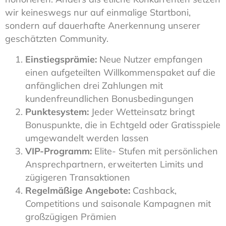
wir keineswegs nur auf einmalige Startboni,
sondern auf dauerhafte Anerkennung unserer
geschätzten Community.
Einstiegsprämie:
Neue Nutzer empfangen
einen aufgeteilten Willkommenspaket auf die
anfänglichen drei Zahlungen mit
kundenfreundlichen Bonusbedingungen
Punktesystem:
Jeder Wetteinsatz bringt
Bonuspunkte, die in Echtgeld oder Gratisspiele
umgewandelt werden lassen
VIP-Programm:
Elite- Stufen mit persönlichen
Ansprechpartnern, erweiterten Limits und
zügigeren Transaktionen
Regelmäßige Angebote:
Cashback,
Competitions und saisonale Kampagnen mit
großzügigen Prämien