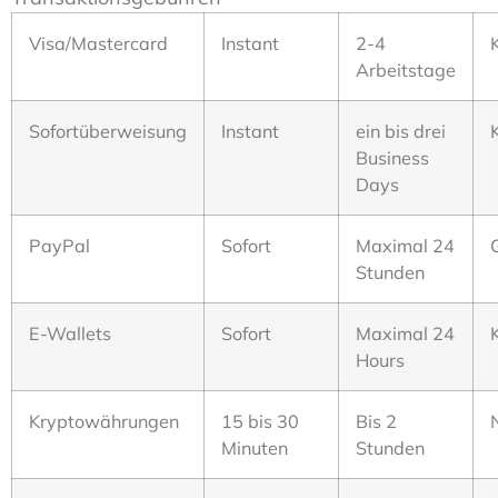
Visa/Mastercard
Instant
2-4
Arbeitstage
Sofortüberweisung
Instant
ein bis drei
Business
Days
PayPal
Sofort
Maximal 24
Stunden
E-Wallets
Sofort
Maximal 24
Hours
Kryptowährungen
15 bis 30
Bis 2
Minuten
Stunden