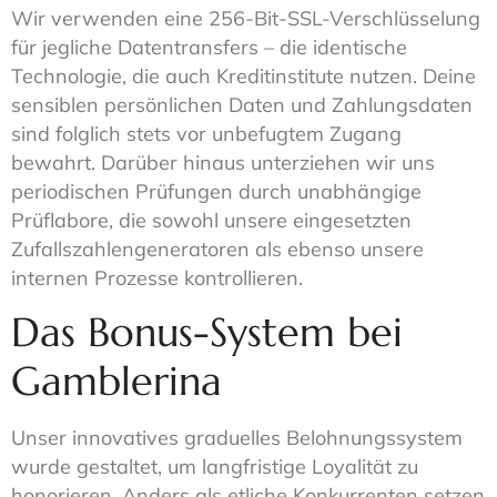
Wir verwenden eine 256-Bit-SSL-Verschlüsselung
für jegliche Datentransfers – die identische
Technologie, die auch Kreditinstitute nutzen. Deine
sensiblen persönlichen Daten und Zahlungsdaten
sind folglich stets vor unbefugtem Zugang
bewahrt. Darüber hinaus unterziehen wir uns
periodischen Prüfungen durch unabhängige
Prüflabore, die sowohl unsere eingesetzten
Zufallszahlengeneratoren als ebenso unsere
internen Prozesse kontrollieren.
Das Bonus-System bei
Gamblerina
Unser innovatives graduelles Belohnungssystem
wurde gestaltet, um langfristige Loyalität zu
honorieren. Anders als etliche Konkurrenten setzen