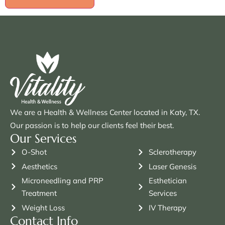
We are a Health & Wellness Center located in Katy, TX.
Our passion is to help our clients feel their best.
Our Services
O-Shot
Sclerotherapy
Aesthetics
Laser Genesis
Microneedling and PRP
Esthetician
Treatment
Services
Weight Loss
IV Therapy
Contact Info