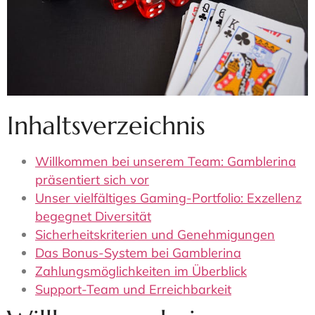
Inhaltsverzeichnis
Willkommen bei unserem Team: Gamblerina
präsentiert sich vor
Unser vielfältiges Gaming-Portfolio: Exzellenz
begegnet Diversität
Sicherheitskriterien und Genehmigungen
Das Bonus-System bei Gamblerina
Zahlungsmöglichkeiten im Überblick
Support-Team und Erreichbarkeit