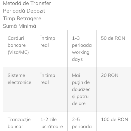
Metodă de Transfer
Perioadă Depozit
Timp Retragere
Sumă Minimă
Carduri
În timp
1-3
50 de RON
bancare
real
perioada
(Visa/MC)
working
days
Sisteme
În timp
Mai
20 RON
electronice
real
puțin de
douăzeci
și patru
de ore
Tranzacție
1-2 zile
2-5
100 de RON
bancar
lucrătoare
perioada