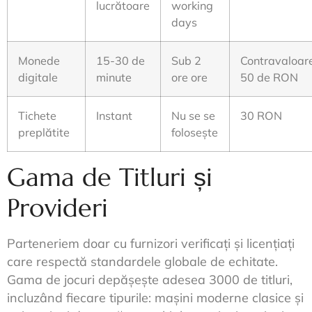
lucrătoare
working
days
Monede
15-30 de
Sub 2
Contravaloar
digitale
minute
ore ore
50 de RON
Tichete
Instant
Nu se se
30 RON
preplătite
folosește
Gama de Titluri și
Provideri
Parteneriem doar cu furnizori verificați și licențiați
care respectă standardele globale de echitate.
Gama de jocuri depășește adesea 3000 de titluri,
incluzând fiecare tipurile: mașini moderne clasice și