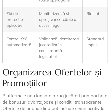
toate operațiune
Zid de
Monitorizează și
Ridicat
protecție
oprește încercările de
aplicativ
acces ilegal
Control KYC
Validează identitatea
Standard
automatizată
jucătorilor în
impus
concordanță
legislației
Organizarea Ofertelor și
Promoțiilor
Platformele nou lansate atrag jucători prin pachete
de bonusuri avantajoase și condiții transparente.
Ofertele de onboarding pot include semnificativ la