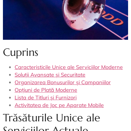
Cuprins
Caracteristicile Unice ale Serviciilor Moderne
Soluții Avansate și Securitate
Organizarea Bonusurilor și Campaniilor
Opțiuni de Plată Moderne
Lista de Titluri și Furnizori
Activitatea de Joc pe Aparate Mobile
Trăsăturile Unice ale
Serviciilor Actuale