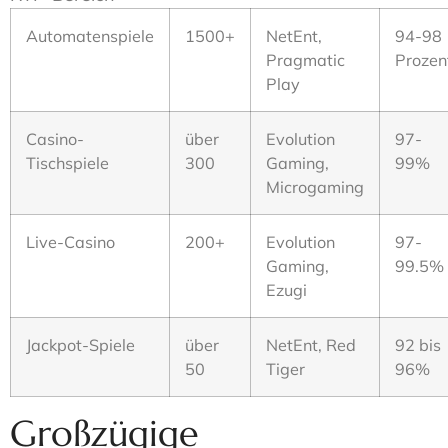
Automatenspiele
1500+
NetEnt,
94-98
Pragmatic
Prozen
Play
Casino-
über
Evolution
97-
Tischspiele
300
Gaming,
99%
Microgaming
Live-Casino
200+
Evolution
97-
Gaming,
99.5%
Ezugi
Jackpot-Spiele
über
NetEnt, Red
92 bis
50
Tiger
96%
Großzügige