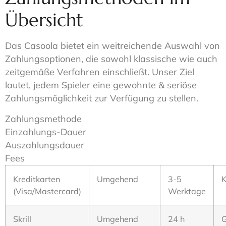
Übersicht
Das Casoola bietet ein weitreichende Auswahl von
Zahlungsoptionen, die sowohl klassische wie auch
zeitgemäße Verfahren einschließt. Unser Ziel
lautet, jedem Spieler eine gewohnte & seriöse
Zahlungsmöglichkeit zur Verfügung zu stellen.
Zahlungsmethode
Einzahlungs-Dauer
Auszahlungsdauer
Fees
Kreditkarten
Umgehend
3-5
K
(Visa/Mastercard)
Werktage
Skrill
Umgehend
24 h
G