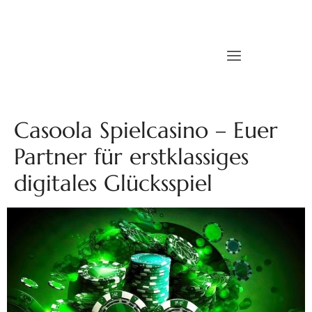
Casoola Spielcasino – Euer
Partner für erstklassiges
digitales Glücksspiel