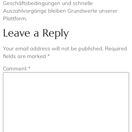
Geschäftsbedingungen und schnelle
Auszahlvorgänge bleiben Grundwerte unserer
Plattform.
Leave a Reply
Your email address will not be published.
Required
fields are marked
*
Comment
*