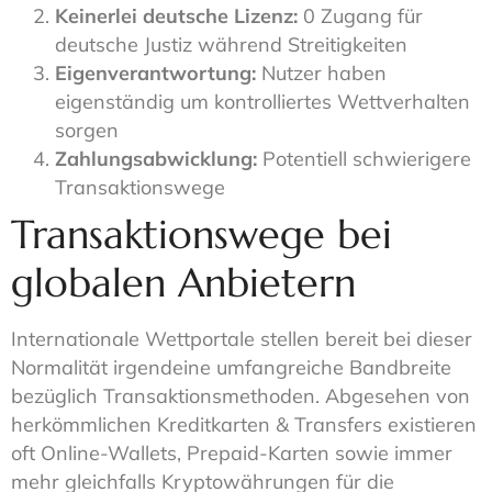
Keinerlei deutsche Lizenz:
0 Zugang für
deutsche Justiz während Streitigkeiten
Eigenverantwortung:
Nutzer haben
eigenständig um kontrolliertes Wettverhalten
sorgen
Zahlungsabwicklung:
Potentiell schwierigere
Transaktionswege
Transaktionswege bei
globalen Anbietern
Internationale Wettportale stellen bereit bei dieser
Normalität irgendeine umfangreiche Bandbreite
bezüglich Transaktionsmethoden. Abgesehen von
herkömmlichen Kreditkarten & Transfers existieren
oft Online-Wallets, Prepaid-Karten sowie immer
mehr gleichfalls Kryptowährungen für die