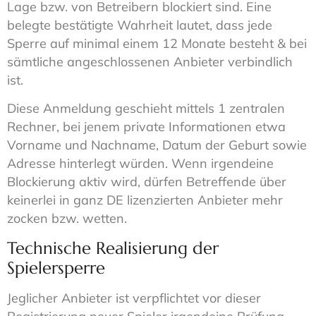
Lage bzw. von Betreibern blockiert sind. Eine
belegte bestätigte Wahrheit lautet, dass jede
Sperre auf minimal einem 12 Monate besteht & bei
sämtliche angeschlossenen Anbieter verbindlich
ist.
Diese Anmeldung geschieht mittels 1 zentralen
Rechner, bei jenem private Informationen etwa
Vorname und Nachname, Datum der Geburt sowie
Adresse hinterlegt würden. Wenn irgendeine
Blockierung aktiv wird, dürfen Betreffende über
keinerlei in ganz DE lizenzierten Anbieter mehr
zocken bzw. wetten.
Technische Realisierung der
Spielersperre
Jeglicher Anbieter ist verpflichtet vor dieser