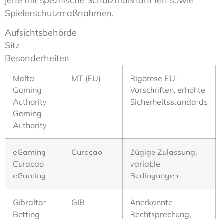
jene mit spezifische Schutzmaßnahmen sowie
Spielerschutzmaßnahmen.
Aufsichtsbehörde
Sitz
Besonderheiten
Malta
MT (EU)
Rigorose EU-
Gaming
Vorschriften, erhöhte
Authority
Sicherheitsstandards
Gaming
Authority
eGaming
Curaçao
Zügige Zulassung,
Curacao
variable
eGaming
Bedingungen
Gibraltar
GIB
Anerkannte
Betting
Rechtsprechung,