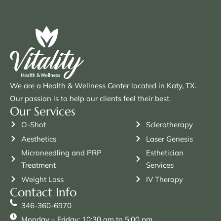
We are a Health & Wellness Center located in Katy, TX.
Our passion is to help our clients feel their best.
Our Services
O-Shot
Sclerotherapy
Aesthetics
Laser Genesis
Microneedling and PRP
Esthetician
Treatment
Services
Weight Loss
IV Therapy
Contact Info
346-360-6970
Monday – Friday: 10:30 am to 5:00 pm