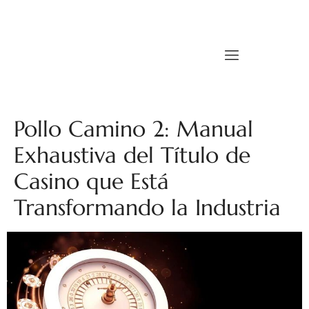
Pollo Camino 2: Manual
Exhaustiva del Título de
Casino que Está
Transformando la Industria