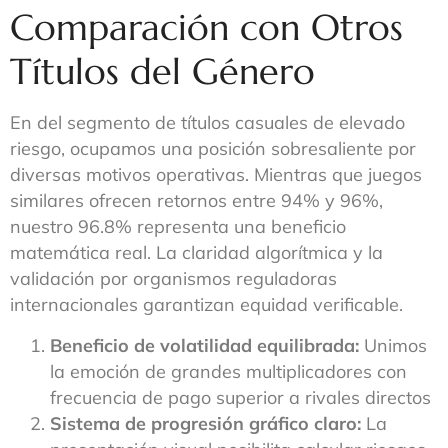
Comparación con Otros
Títulos del Género
En del segmento de títulos casuales de elevado
riesgo, ocupamos una posición sobresaliente por
diversas motivos operativas. Mientras que juegos
similares ofrecen retornos entre 94% y 96%,
nuestro 96.8% representa una beneficio
matemática real. La claridad algorítmica y la
validación por organismos reguladoras
internacionales garantizan equidad verificable.
Beneficio de volatilidad equilibrada:
Unimos
la emoción de grandes multiplicadores con
frecuencia de pago superior a rivales directos
Sistema de progresión gráfico claro:
La