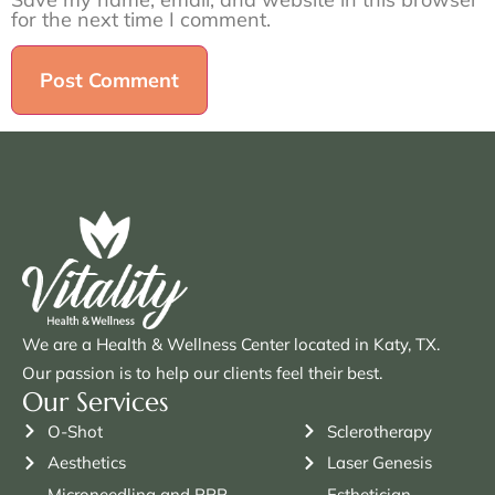
for the next time I comment.
We are a Health & Wellness Center located in Katy, TX.
Our passion is to help our clients feel their best.
Our Services
O-Shot
Sclerotherapy
Aesthetics
Laser Genesis
Microneedling and PRP
Esthetician