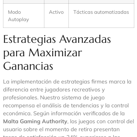
Modo
Activo
Tácticas automatizadas
Autoplay
Estrategias Avanzadas
para Maximizar
Ganancias
La implementación de estrategias firmes marca la
diferencia entre jugadores recreativos y
profesionales. Nuestro sistema de juego
recompensa el análisis de tendencias y la control
económica. Según información verificados de la
Malta Gaming Authority
, los juegos con control del
usuario sobre el momento de retiro presentan