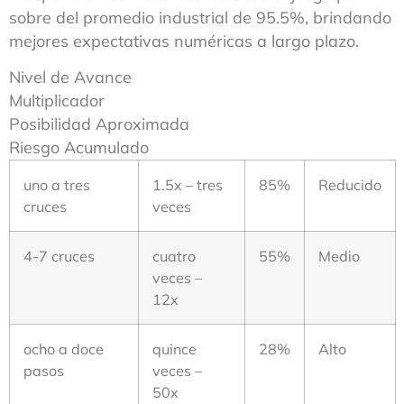
sobre del promedio industrial de 95.5%, brindando
mejores expectativas numéricas a largo plazo.
Nivel de Avance
Multiplicador
Posibilidad Aproximada
Riesgo Acumulado
uno a tres
1.5x – tres
85%
Reducido
cruces
veces
4-7 cruces
cuatro
55%
Medio
veces –
12x
ocho a doce
quince
28%
Alto
pasos
veces –
50x