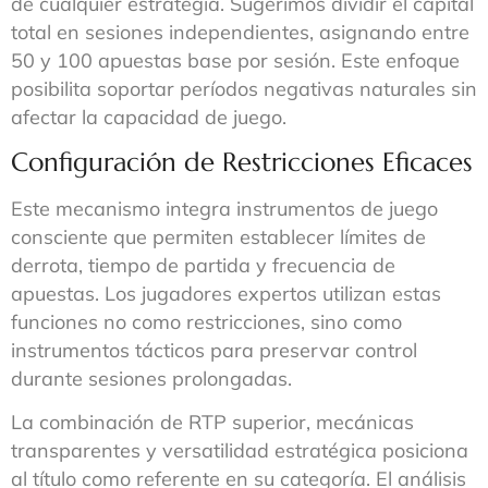
de cualquier estrategia. Sugerimos dividir el capital
total en sesiones independientes, asignando entre
50 y 100 apuestas base por sesión. Este enfoque
posibilita soportar períodos negativas naturales sin
afectar la capacidad de juego.
Configuración de Restricciones Eficaces
Este mecanismo integra instrumentos de juego
consciente que permiten establecer límites de
derrota, tiempo de partida y frecuencia de
apuestas. Los jugadores expertos utilizan estas
funciones no como restricciones, sino como
instrumentos tácticos para preservar control
durante sesiones prolongadas.
La combinación de RTP superior, mecánicas
transparentes y versatilidad estratégica posiciona
al título como referente en su categoría. El análisis