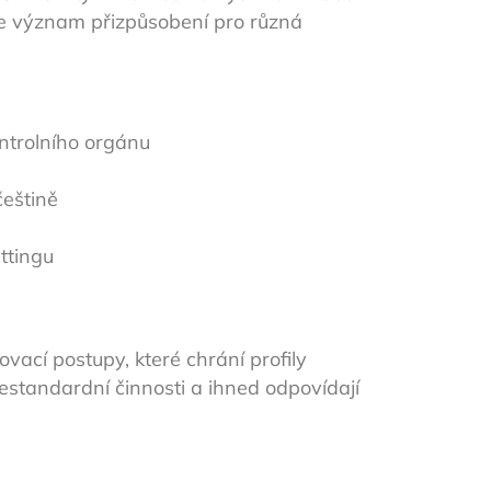
je význam přizpůsobení pro různá
ntrolního orgánu
češtině
ttingu
vací postupy, které chrání profily
standardní činnosti a ihned odpovídají