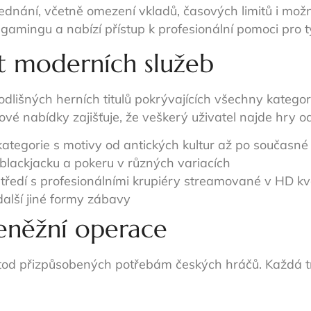
jednání, včetně omezení vkladů, časových limitů i mož
mingu a nabízí přístup k profesionální pomoci pro ty, k
 moderních služeb
 odlišných herních titulů pokrývajících všechny katego
ové nabídky zajišťuje, že veškerý uživatel najde hry o
kategorie s motivy od antických kultur až po současné
 blackjacku a pokeru v různých variacích
edí s profesionálními krupiéry streamované v HD kva
další jiné formy zábavy
eněžní operace
etod přizpůsobených potřebám českých hráčů. Každá t