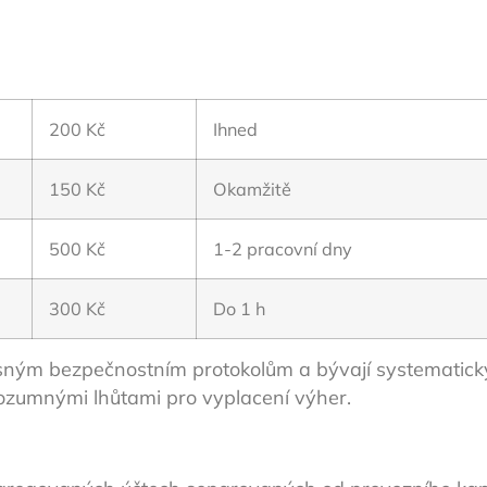
200 Kč
Ihned
150 Kč
Okamžitě
500 Kč
1-2 pracovní dny
300 Kč
Do 1 h
sným bezpečnostním protokolům a bývají systematicky
rozumnými lhůtami pro vyplacení výher.