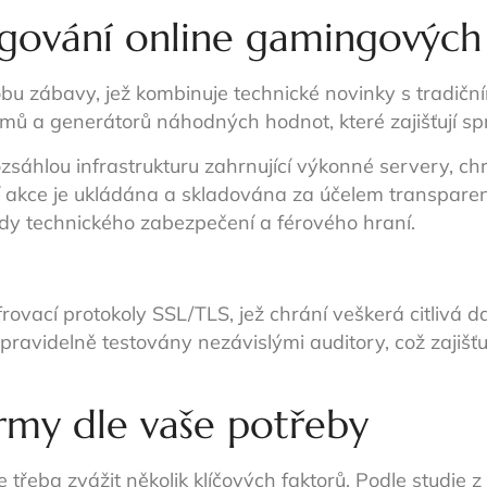
ngování online gamingových
u zábavy, jež kombinuje technické novinky s tradičním
itmů a generátorů náhodných hodnot, které zajišťují s
sáhlou infrastrukturu zahrnující výkonné servery, ch
akce je ukládána a skladována za účelem transparent
y technického zabezpečení a férového hraní.
ifrovací protokoly SSL/TLS, jež chrání veškerá citliv
avidelně testovány nezávislými auditory, což zajišť
rmy dle vaše potřeby
řeba zvážit několik klíčových faktorů. Podle studie 