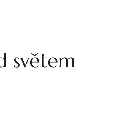
p Our App
Contact Us
d světem