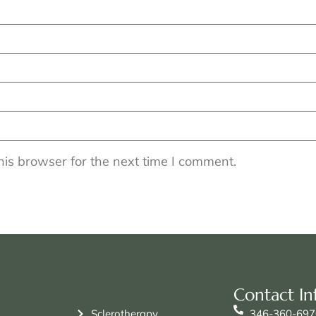
is browser for the next time I comment.
Contact In
Sclerotherapy
346-360-697