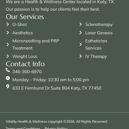
We are a Health & Wellness Center located in Katy, TX.
Our passion is to help our clients feel their best.
Our Services
O-Shot
Sclerotherapy
Aesthetics
Laser Genesis
Microneedling and PRP
Esthetician
Treatment
Services
Weight Loss
IV Therapy
Contact Info
346-360-6970
Monday – Friday: 10:30 am to 5:00 pm
633 E Fernhurst Dr Suite 804 Katy, TX 77450
Vitality Health & Wellness copyright ©2026. All Rights Reserved.
Terms and Conditions
Privacy Pollicy