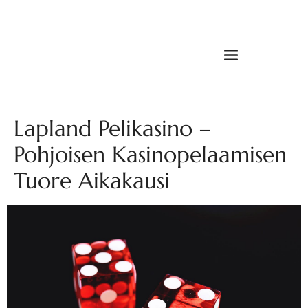
Lapland Pelikasino –
Pohjoisen Kasinopelaamisen
Tuore Aikakausi