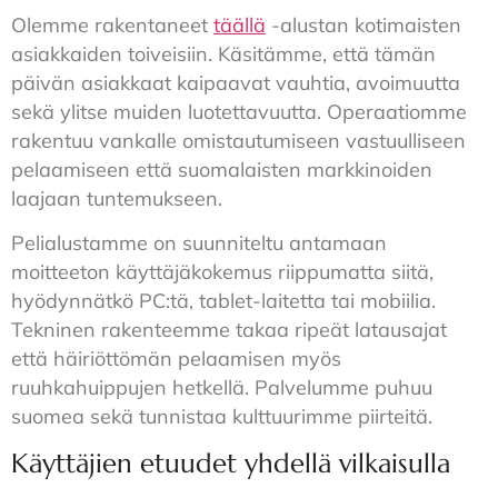
Olemme rakentaneet
täällä
-alustan kotimaisten
asiakkaiden toiveisiin. Käsitämme, että tämän
päivän asiakkaat kaipaavat vauhtia, avoimuutta
sekä ylitse muiden luotettavuutta. Operaatiomme
rakentuu vankalle omistautumiseen vastuulliseen
pelaamiseen että suomalaisten markkinoiden
laajaan tuntemukseen.
Pelialustamme on suunniteltu antamaan
moitteeton käyttäjäkokemus riippumatta siitä,
hyödynnätkö PC:tä, tablet-laitetta tai mobiilia.
Tekninen rakenteemme takaa ripeät latausajat
että häiriöttömän pelaamisen myös
ruuhkahuippujen hetkellä. Palvelumme puhuu
suomea sekä tunnistaa kulttuurimme piirteitä.
Käyttäjien etuudet yhdellä vilkaisulla