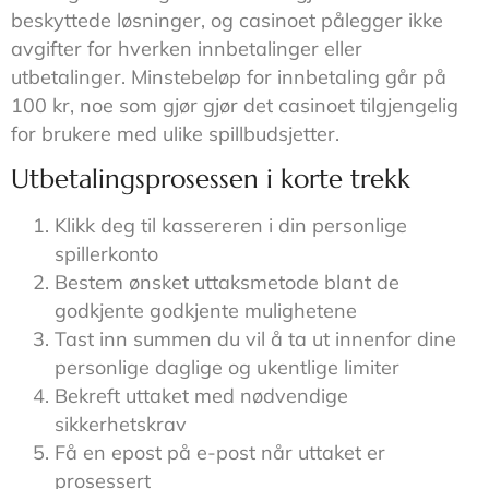
beskyttede løsninger, og casinoet pålegger ikke
avgifter for hverken innbetalinger eller
utbetalinger. Minstebeløp for innbetaling går på
100 kr, noe som gjør gjør det casinoet tilgjengelig
for brukere med ulike spillbudsjetter.
Utbetalingsprosessen i korte trekk
Klikk deg til kassereren i din personlige
spillerkonto
Bestem ønsket uttaksmetode blant de
godkjente godkjente mulighetene
Tast inn summen du vil å ta ut innenfor dine
personlige daglige og ukentlige limiter
Bekreft uttaket med nødvendige
sikkerhetskrav
Få en epost på e-post når uttaket er
prosessert