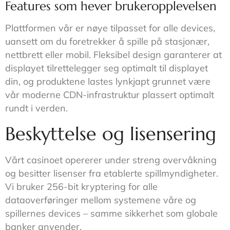
Features som hever brukeropplevelsen
Plattformen vår er nøye tilpasset for alle devices,
uansett om du foretrekker å spille på stasjonær,
nettbrett eller mobil. Fleksibel design garanterer at
displayet tilrettelegger seg optimalt til displayet
din, og produktene lastes lynkjapt grunnet være
vår moderne CDN-infrastruktur plassert optimalt
rundt i verden.
Beskyttelse og lisensering
Vårt casinoet opererer under streng overvåkning
og besitter lisenser fra etablerte spillmyndigheter.
Vi bruker 256-bit kryptering for alle
dataoverføringer mellom systemene våre og
spillernes devices – samme sikkerhet som globale
banker anvender.