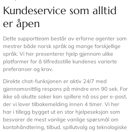
Kundeservice som alltid
er åpen
Dette supportteam består av erfarne agenter som
mestrer både norsk språk og mange forskjellige
språk. Vi her presenterer hjelp gjennom ulike
platformer for å tilfredsstille kundenes varierte
preferanser og krav.
Direkte chat-funksjonen er aktiv 24/7 med
gjennomsnittlig respons på mindre enn 90 sek. For
ikke så akutte saker kan spillere nå oss per e-post,
der vi lover tilbakemelding innen 4 timer. Vi her
har i tillegg bygget ut en stor hjelpeseksjon som
besvarer de mest vanlige vanlige spørsmål om
kontohåndtering, tilbud, spillutvalg og teknologiske