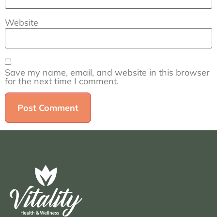
Website
Save my name, email, and website in this browser
for the next time I comment.