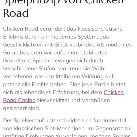
Road
Chicken Road verändert das klassische Casino-
Erlebnis durch ein modernes System, das
Geschicklichkeit mit Glück verbindet. Als modernes
Game basieren wir auf einem etablierten
Grundsatz: Spieler bewegen sich durch
verschiedene Stufen, während sie Wahl
vornehmen, die unmittelbaren Wirkung auf
potenzielle Profite haben. Eine jede Partie bietet
sich als lebendiges Erfahrung, bei dem
Chicken
Road Casino
Nervenkitzel und Vergnügen
gesichert sind.
Der Spielverlauf unterscheidet sich fundamental
von klassischen Slot-Maschinen. Im Gegensatz zu
untätige Drehungen zu verfolgen, machen Spieler