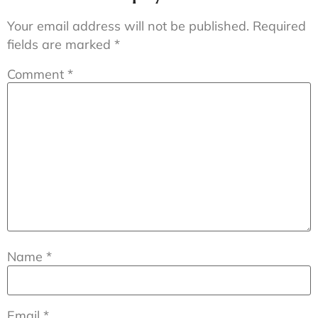
Your email address will not be published.
Required
fields are marked
*
Comment
*
Name
*
Email
*