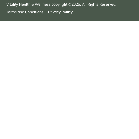
Vitality Health & Wellness copyright ©2026. All Rights Reserved.
Terms and Conditions
Privacy Pollicy