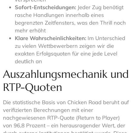
Sofort-Entscheidungen:
Jeder Zug benötigt
rasche Handlungen innerhalb eines
begrenzten Zeitfensters, was den Thrill noch
mehr erhöht
Klare Wahrscheinlichkeiten:
Im Unterschied
zu vielen Wettbewerbern zeigen wir die
exakten Erfolgsquoten für eine jede Level
deutlich an
Auszahlungsmechanik und
RTP-Quoten
Die statistische Basis von Chicken Road beruht auf
verifizierten Berechnungen mit einer
nachgewiesenen RTP-Quote (Return to Player)
von 96,8 Prozent – ein herausragender Wert, der