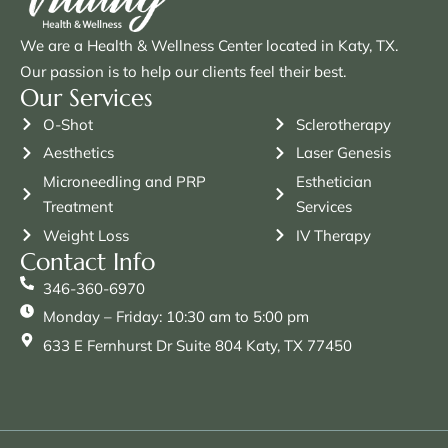
We are a Health & Wellness Center located in Katy, TX.
Our passion is to help our clients feel their best.
Our Services
O-Shot
Sclerotherapy
Aesthetics
Laser Genesis
Microneedling and PRP
Esthetician
Treatment
Services
Weight Loss
IV Therapy
Contact Info
346-360-6970
Monday – Friday: 10:30 am to 5:00 pm
633 E Fernhurst Dr Suite 804 Katy, TX 77450