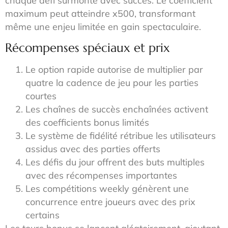
chaque défi surmonté avec succès. Le coefficient
maximum peut atteindre x500, transformant
même une enjeu limitée en gain spectaculaire.
Récompenses spéciaux et prix
Le option rapide autorise de multiplier par
quatre la cadence de jeu pour les parties
courtes
Les chaînes de succès enchaînées activent
des coefficients bonus limités
Le système de fidélité rétribue les utilisateurs
assidus avec des parties offerts
Les défis du jour offrent des buts multiples
avec des récompenses importantes
Les compétitions weekly génèrent une
concurrence entre joueurs avec des prix
certains