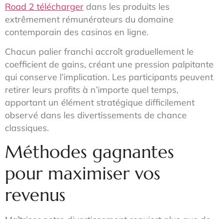
Road 2 télécharger
dans les produits les
extrêmement rémunérateurs du domaine
contemporain des casinos en ligne.
Chacun palier franchi accroît graduellement le
coefficient de gains, créant une pression palpitante
qui conserve l’implication. Les participants peuvent
retirer leurs profits à n’importe quel temps,
apportant un élément stratégique difficilement
observé dans les divertissements de chance
classiques.
Méthodes gagnantes
pour maximiser vos
revenus