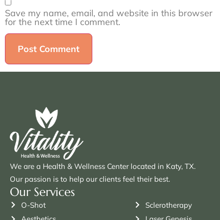
Save my name, email, and website in this browser
for the next time I comment.
We are a Health & Wellness Center located in Katy, TX.
Our passion is to help our clients feel their best.
Our Services
O-Shot
Sclerotherapy
Aesthetics
Laser Genesis