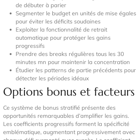
de débuter à parier
Segmenter le budget en unités de mise égales
pour éviter les déficits soudaines
Exploiter la fonctionnalité de retrait
automatique pour protéger les gains
progressifs
Prendre des breaks régulières tous les 30
minutes mn pour maintenir la concentration
Étudier les patterns de partie précédents pour
détecter les périodes idéaux
Options bonus et facteurs
Ce système de bonus stratifié présente des
opportunités remarquables d’amplifier les gains.
Les coefficients progressifs forment la spécificité
emblématique, augmentant progressivement avec