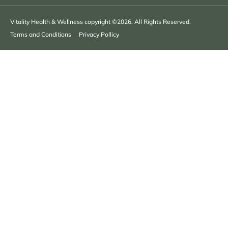
Vitality Health & Wellness copyright ©2026. All Rights Reserved.
Terms and Conditions
Privacy Pollicy