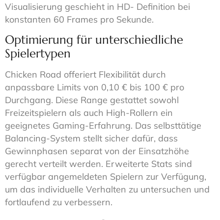
Visualisierung geschieht in HD- Definition bei
konstanten 60 Frames pro Sekunde.
Optimierung für unterschiedliche
Spielertypen
Chicken Road offeriert Flexibilität durch
anpassbare Limits von 0,10 € bis 100 € pro
Durchgang. Diese Range gestattet sowohl
Freizeitspielern als auch High-Rollern ein
geeignetes Gaming-Erfahrung. Das selbsttätige
Balancing-System stellt sicher dafür, dass
Gewinnphasen separat von der Einsatzhöhe
gerecht verteilt werden. Erweiterte Stats sind
verfügbar angemeldeten Spielern zur Verfügung,
um das individuelle Verhalten zu untersuchen und
fortlaufend zu verbessern.