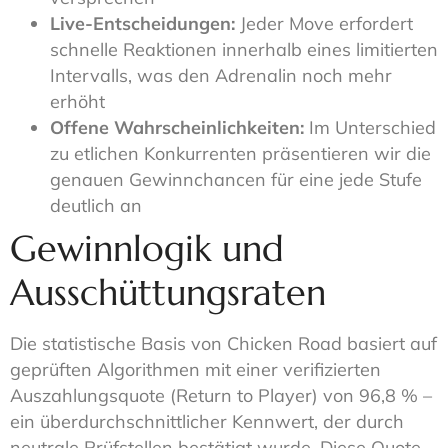
Live-Entscheidungen:
Jeder Move erfordert
schnelle Reaktionen innerhalb eines limitierten
Intervalls, was den Adrenalin noch mehr
erhöht
Offene Wahrscheinlichkeiten:
Im Unterschied
zu etlichen Konkurrenten präsentieren wir die
genauen Gewinnchancen für eine jede Stufe
deutlich an
Gewinnlogik und
Ausschüttungsraten
Die statistische Basis von Chicken Road basiert auf
geprüften Algorithmen mit einer verifizierten
Auszahlungsquote (Return to Player) von 96,8 % –
ein überdurchschnittlicher Kennwert, der durch
neutrale Prüfstellen bestätigt wurde. Diese Quote