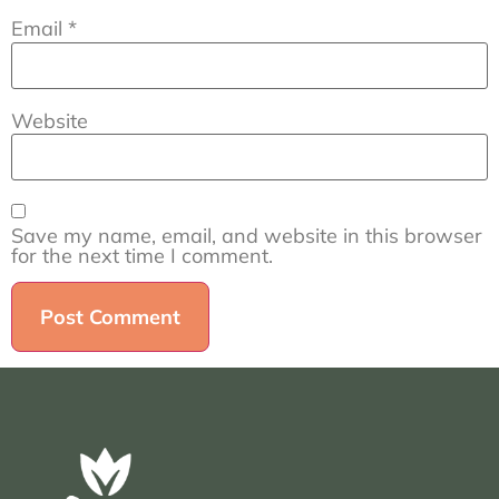
Email
*
Website
Save my name, email, and website in this browser
for the next time I comment.