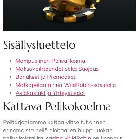
Sisällysluettelo
Monipuolinen Pelivalikoima
Maksuvaihtoehdot sekä Suojaus
Bonukset ja Promootiot
Matkapelaaminen WildRobin-kasinolla
Asiakastuki ja Yhteystiedot
Kattava Pelikokoelma
Pelitarjontamme kattaa ylitse tuhannen
erinomaista peliä globaalien huippuluokan
pelivalmistajilta.
casino WildRobin
on koonnut