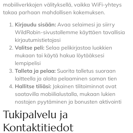
mobiiliverkkojen välityksellä, vaikka WiFi-yhteys
takaa parhaan mahdollisen kokemuksen.
Kirjaudu sisään:
Avaa selaimesi ja siirry
WildRobin-sivustollemme käyttäen tavallisia
kirjautumistietojasi
Valitse peli:
Selaa pelikirjastoa luokkien
mukaan tai käytä hakua löytääksesi
lempipelisi
Talleta ja pelaa:
Suorita talletus suoraan
laitteella ja aloita pelaaminen saman tien
Hallitse tiliäsi:
Jokainen tilitoiminnot ovat
saatavilla mobiilialustalla, mukaan lukien
nostojen pyytäminen ja bonusten aktivointi
Tukipalvelu ja
Kontaktitiedot