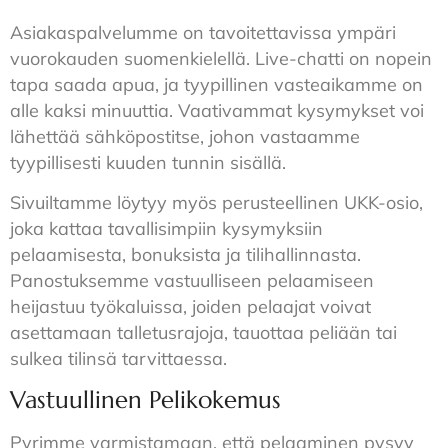
Asiakaspalvelumme on tavoitettavissa ympäri
vuorokauden suomenkielellä. Live-chatti on nopein
tapa saada apua, ja tyypillinen vasteaikamme on
alle kaksi minuuttia. Vaativammat kysymykset voi
lähettää sähköpostitse, johon vastaamme
tyypillisesti kuuden tunnin sisällä.
Sivuiltamme löytyy myös perusteellinen UKK-osio,
joka kattaa tavallisimpiin kysymyksiin
pelaamisesta, bonuksista ja tilihallinnasta.
Panostuksemme vastuulliseen pelaamiseen
heijastuu työkaluissa, joiden pelaajat voivat
asettamaan talletusrajoja, tauottaa peliään tai
sulkea tilinsä tarvittaessa.
Vastuullinen Pelikokemus
Pyrimme varmistamaan, että pelaaminen pysyy