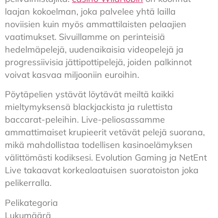
laajan kokoelman, joka palvelee yhtä lailla
noviisien kuin myös ammattilaisten pelaajien
vaatimukset. Sivuillamme on perinteisiä
hedelmäpelejä, uudenaikaisia videopelejä ja
progressiivisia jättipottipelejä, joiden palkinnot
voivat kasvaa miljooniin euroihin.
Pöytäpelien ystävät löytävät meiltä kaikki
mieltymyksensä blackjackista ja rulettista
baccarat-peleihin. Live-peliosassamme
ammattimaiset krupieerit vetävät pelejä suorana,
mikä mahdollistaa todellisen kasinoelämyksen
välittömästi kodiksesi. Evolution Gaming ja NetEnt
Live takaavat korkealaatuisen suoratoiston joka
pelikerralla.
Pelikategoria
Lukumäärä