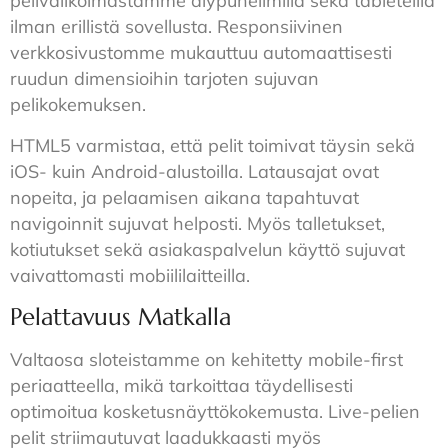
pelivalikoimastamme älypuhelimilla sekä tableteilla
ilman erillistä sovellusta. Responsiivinen
verkkosivustomme mukauttuu automaattisesti
ruudun dimensioihin tarjoten sujuvan
pelikokemuksen.
HTML5 varmistaa, että pelit toimivat täysin sekä
iOS- kuin Android-alustoilla. Latausajat ovat
nopeita, ja pelaamisen aikana tapahtuvat
navigoinnit sujuvat helposti. Myös talletukset,
kotiutukset sekä asiakaspalvelun käyttö sujuvat
vaivattomasti mobiililaitteilla.
Pelattavuus Matkalla
Valtaosa sloteistamme on kehitetty mobile-first
periaatteella, mikä tarkoittaa täydellisesti
optimoitua kosketusnäyttökokemusta. Live-pelien
pelit striimautuvat laadukkaasti myös