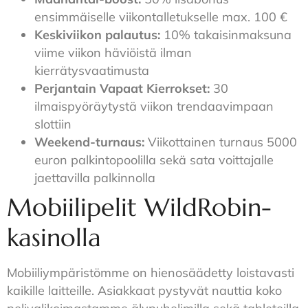
ensimmäiselle viikontalletukselle max. 100 €
Keskiviikon palautus:
10% takaisinmaksuna
viime viikon häviöistä ilman
kierrätysvaatimusta
Perjantain Vapaat Kierrokset:
30
ilmaispyöräytystä viikon trendaavimpaan
slottiin
Weekend-turnaus:
Viikottainen turnaus 5000
euron palkintopoolilla sekä sata voittajalle
jaettavilla palkinnolla
Mobiilipelit WildRobin-
kasinolla
Mobiiliympäristömme on hienosäädetty loistavasti
kaikille laitteille. Asiakkaat pystyvät nauttia koko