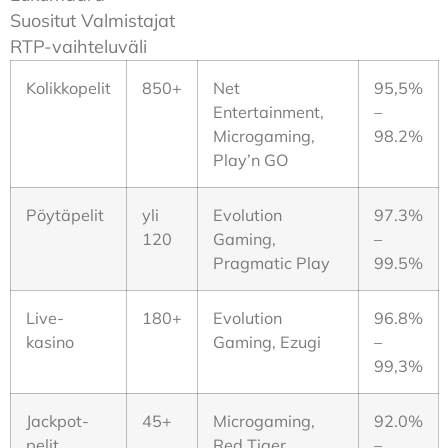
Suositut Valmistajat
RTP-vaihteluväli
Kolikkopelit
850+
Net
95,5%
Entertainment,
–
Microgaming,
98.2%
Play’n GO
Pöytäpelit
yli
Evolution
97.3%
120
Gaming,
–
Pragmatic Play
99.5%
Live-
180+
Evolution
96.8%
kasino
Gaming, Ezugi
–
99,3%
Jackpot-
45+
Microgaming,
92.0%
pelit
Red Tiger
–