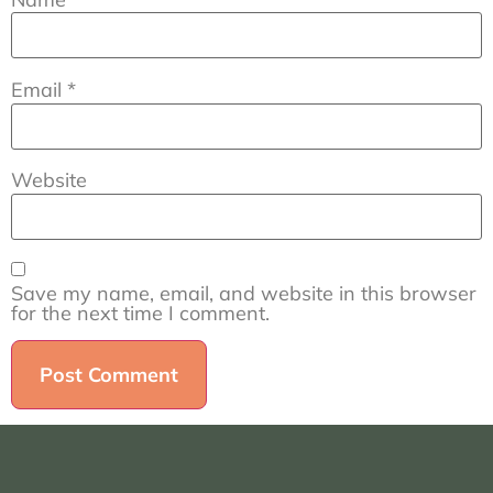
Email
*
Website
Save my name, email, and website in this browser
for the next time I comment.