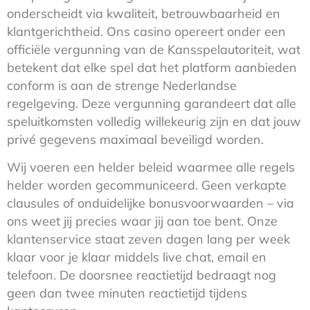
onderscheidt via kwaliteit, betrouwbaarheid en
klantgerichtheid. Ons casino opereert onder een
officiële vergunning van de Kansspelautoriteit, wat
betekent dat elke spel dat het platform aanbieden
conform is aan de strenge Nederlandse
regelgeving. Deze vergunning garandeert dat alle
speluitkomsten volledig willekeurig zijn en dat jouw
privé gegevens maximaal beveiligd worden.
Wij voeren een helder beleid waarmee alle regels
helder worden gecommuniceerd. Geen verkapte
clausules of onduidelijke bonusvoorwaarden – via
ons weet jij precies waar jij aan toe bent. Onze
klantenservice staat zeven dagen lang per week
klaar voor je klaar middels live chat, email en
telefoon. De doorsnee reactietijd bedraagt nog
geen dan twee minuten reactietijd tijdens