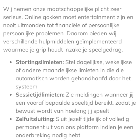
Wij nemen onze maatschappelijke plicht zeer
serieus. Online gokken moet entertainment zijn en
nooit uitmonden tot financiële of persoonlijke
persoonlijke problemen. Daarom bieden wij
verschillende hulpmiddelen geïmplementeerd
waarmee je grip houdt inzake je speelgedrag.
Stortingslimieten:
Stel dagelijkse, wekelijkse
of andere maandelijkse limieten in die die
automatisch worden gehandhaafd door het
systeem
Sessietijdlimieten:
Zie meldingen wanneer jij
een vooraf bepaalde speeltijd bereikt, zodat je
bewust wordt van hoelang jij speelt
Zelfuitsluiting:
Sluit jezelf tijdelijk of volledig
permanent uit van ons platform indien je een
onderbreking nodig hebt