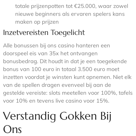
totale prijzenpotten tot €25.000, waar zowel
nieuwe beginners als ervaren spelers kans
maken op prijzen
Inzetvereisten Toegelicht
Alle bonussen bij ons casino hanteren een
doorspeel eis van 35x het ontvangen
bonusbedrag. Dit houdt in dat je een toegekende
bonus van 100 euro in totaal 3.500 euro moet
inzetten voordat je winsten kunt opnemen. Niet elk
van de spellen dragen evenveel bij aan de
gestelde vereiste: slots meetellen voor 100%, tafels
voor 10% en tevens live casino voor 15%.
Verstandig Gokken Bij
Ons