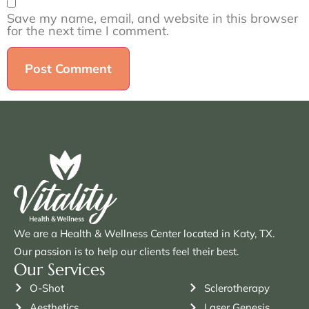
Save my name, email, and website in this browser
for the next time I comment.
We are a Health & Wellness Center located in Katy, TX.
Our passion is to help our clients feel their best.
Our Services
O-Shot
Sclerotherapy
Aesthetics
Laser Genesis