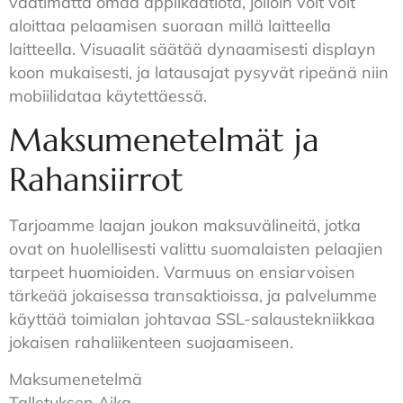
vaatimatta omaa applikaatiota, jolloin voit voit
aloittaa pelaamisen suoraan millä laitteella
laitteella. Visuaalit säätää dynaamisesti displayn
koon mukaisesti, ja latausajat pysyvät ripeänä niin
mobiilidataa käytettäessä.
Maksumenetelmät ja
Rahansiirrot
Tarjoamme laajan joukon maksuvälineitä, jotka
ovat on huolellisesti valittu suomalaisten pelaajien
tarpeet huomioiden. Varmuus on ensiarvoisen
tärkeää jokaisessa transaktioissa, ja palvelumme
käyttää toimialan johtavaa SSL-salaustekniikkaa
jokaisen rahaliikenteen suojaamiseen.
Maksumenetelmä
Talletuksen Aika