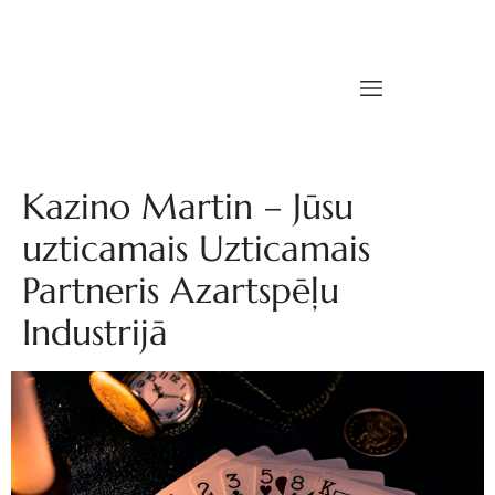
Kazino Martin – Jūsu
uzticamais Uzticamais
Partneris Azartspēļu
Industrijā