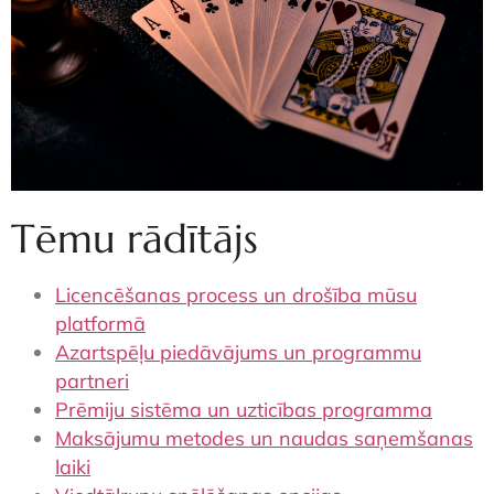
Tēmu rādītājs
Licencēšanas process un drošība mūsu
platformā
Azartspēļu piedāvājums un programmu
partneri
Prēmiju sistēma un uzticības programma
Maksājumu metodes un naudas saņemšanas
laiki