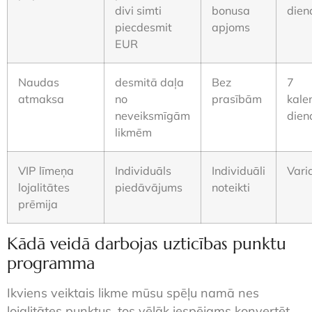
divi simti
bonusa
dien
piecdesmit
apjoms
EUR
Naudas
desmitā daļa
Bez
7
atmaksa
no
prasībām
kale
neveiksmīgām
dien
likmēm
VIP līmeņa
Individuāls
Individuāli
Vari
lojalitātes
piedāvājums
noteikti
prēmija
Kādā veidā darbojas uzticības punktu
programma
Ikviens veiktais likme mūsu spēļu namā nes
lojalitātes punktus, tos vēlāk iespējams konvertēt