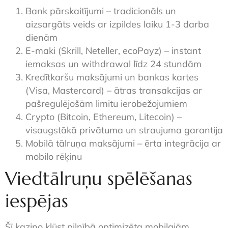
Bank pārskaitījumi – tradicionāls un
aizsargāts veids ar izpildes laiku 1-3 darba
dienām
E-maki (Skrill, Neteller, ecoPayz) – instant
iemaksas un withdrawal līdz 24 stundām
Kredītkaršu maksājumi un bankas kartes
(Visa, Mastercard) – ātras transakcijas ar
pašregulējošām limitu ierobežojumiem
Crypto (Bitcoin, Ethereum, Litecoin) –
visaugstākā privātuma un straujuma garantija
Mobilā tālruņa maksājumi – ērta integrācija ar
mobilo rēķinu
Viedtālruņu spēlēšanas
iespējas
Šī kazino kļūst pilnībā optimizēta mobilajām