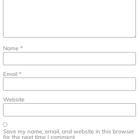
Name
*
Email
*
Website
Save my name, email, and website in this browser
for the next time I comment.