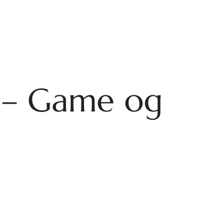
p Our App
Contact Us
m – Game og