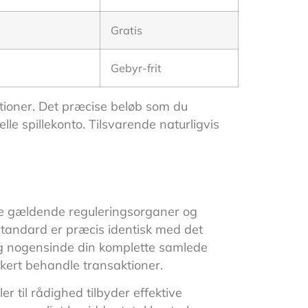
Gratis
Gebyr-frit
ioner. Det præcise beløb som du
lle spillekonto. Tilsvarende naturligvis
e de gældende reguleringsorganer og
standard er præcis identisk med det
ig nogensinde din komplette samlede
ikkert behandle transaktioner.
r til rådighed tilbyder effektive