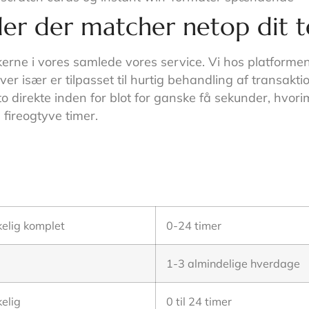
der der matcher netop dit
kerne i vores samlede vores service. Vi hos platform
 især er tilpasset til hurtig behandling af transaktio
to direkte inden for blot for ganske få sekunder, hvori
 fireogtyve timer.
kelig komplet
0-24 timer
1-3 almindelige hverdage
kelig
0 til 24 timer