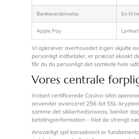
Bankoverskrivelse
En til 
Apple Pay
Lynhurt
Vi opkræver overhovedet ingen skjulte o
personligt indbetaler, er præcist eksakt d
får du du personligt det samlede hele udbe
Vores centrale forpli
Instant certificerede Casino-sitet operer
anvender avanceret 256-bit SSL-krypterin
samme det sikkerhedsniveau, banker dagli
betalingsinformation – blot de strengt nød
Ansvarligt spil konsekvent er fundamentalt