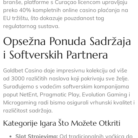
branše, platforme s Curaçao licencom upravljaju
preko 40% kompletnih online casino plaćanja na
EU tržištu, što dokazuje pouzdanost tog
regulatornog sustava.
Opsežna Ponuda Sadržaja
i Softverskih Partnera
Goldbet Casino daje impresivnu kolekciju od više
od 3000 različitih naslova koji pokrivaju sve želje.
Surađujemo s vodećim softverskim kompanijama
poput NetEnt, Pragmatic Play, Evolution Gaming i
Microgaming radi bismo osigurali vrhunski kvalitet i
različitost sadržaja.
Kategorije Igara Što Možete Otkriti
Slot Strojevima:
Od tradicionalnih voćkica do