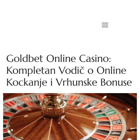
Goldbet Online Casino:
Kompletan Vodič o Online
Kockanje i Vrhunske Bonuse