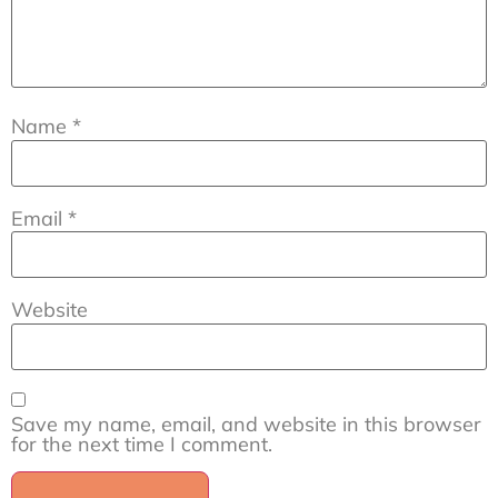
Name
*
Email
*
Website
Save my name, email, and website in this browser
for the next time I comment.