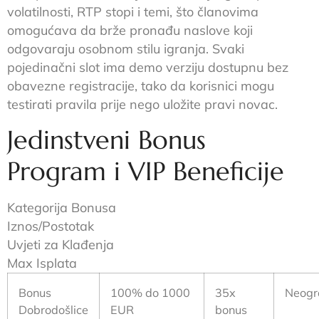
volatilnosti, RTP stopi i temi, što članovima
omogućava da brže pronađu naslove koji
odgovaraju osobnom stilu igranja. Svaki
pojedinačni slot ima demo verziju dostupnu bez
obavezne registracije, tako da korisnici mogu
testirati pravila prije nego uložite pravi novac.
Jedinstveni Bonus
Program i VIP Beneficije
Kategorija Bonusa
Iznos/Postotak
Uvjeti za Klađenja
Max Isplata
Bonus
100% do 1000
35x
Neogr
Dobrodošlice
EUR
bonus