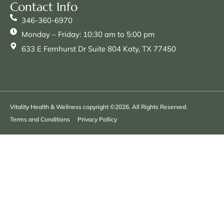
Contact Info
346-360-6970
Monday – Friday: 10:30 am to 5:00 pm
633 E Fernhurst Dr Suite 804 Katy, TX 77450
Vitality Health & Wellness copyright ©2026. All Rights Reserved.
Terms and Conditions
Privacy Pollicy