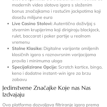
modernih video slotova igara s složenim
bonus značajkama i rastućim jackpotima koji
dosežu milijune eura
Live Casino Stolovi:
Autentično doživljaj s
stvarnim krupijerima koji dirigiraju blackjack,
rulet, baccarat i poker partije u realnom
vremenu
Stolne Klasike:
Digitalne varijante omiljenih
klasičnih igara s raznovrsnim varijacijama
pravila i minimuma uloga
Specijalizirane Opcije:
Scratch kartice, bingo,
keno i dodatne instant-win igre za brzu
zabavu
Jedinstvene Značajke Koje nas Nas
Izdvajaju
Ova platforma dozvoljava filtriranje igara prema