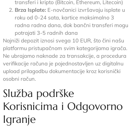
transferi i kripto (Bitcoin, Ethereum, Litecoin)
Brza Isplate:
E-novčanici izvršavaju isplate u
roku od 0-24 sata, kartice maksimalno 3
radna radna dana, dok bančni transferi mogu
potrajati 3-5 radnih dana
Najniži depozit iznosi svega 10 EUR, što čini našu
platformu pristupačnom svim kategorijama igrača.
Ne ubrajamo naknade za transakcije, a procedura
verifikacije računa je pojednostavljen uz digitalnu
upload prilagodbu dokumentacije kroz korisnički
osobni račun.
Služba podrške
Korisnicima i Odgovorno
Igranje