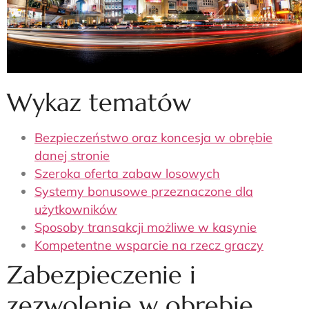
Wykaz tematów
Bezpieczeństwo oraz koncesja w obrębie
danej stronie
Szeroka oferta zabaw losowych
Systemy bonusowe przeznaczone dla
użytkowników
Sposoby transakcji możliwe w kasynie
Kompetentne wsparcie na rzecz graczy
Zabezpieczenie i
zezwolenie w obrębie