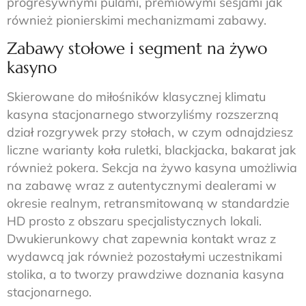
progresywnymi pulami, premiowymi sesjami jak
również pionierskimi mechanizmami zabawy.
Zabawy stołowe i segment na żywo
kasyno
Skierowane do miłośników klasycznej klimatu
kasyna stacjonarnego stworzyliśmy rozszerzną
dział rozgrywek przy stołach, w czym odnajdziesz
liczne warianty koła ruletki, blackjacka, bakarat jak
również pokera. Sekcja na żywo kasyna umożliwia
na zabawę wraz z autentycznymi dealerami w
okresie realnym, retransmitowaną w standardzie
HD prosto z obszaru specjalistycznych lokali.
Dwukierunkowy chat zapewnia kontakt wraz z
wydawcą jak również pozostałymi uczestnikami
stolika, a to tworzy prawdziwe doznania kasyna
stacjonarnego.