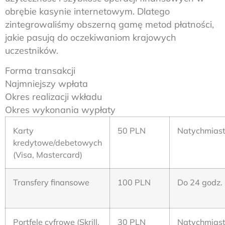
obrębie kasynie internetowym. Dlatego
zintegrowaliśmy obszerną gamę metod płatności,
jakie pasują do oczekiwaniom krajowych
uczestników.
Forma transakcji
Najmniejszy wpłata
Okres realizacji wkładu
Okres wykonania wypłaty
Karty
50 PLN
Natychmias
kredytowe/debetowych
(Visa, Mastercard)
Transfery finansowe
100 PLN
Do 24 godz.
Portfele cyfrowe (Skrill,
30 PLN
Natychmias