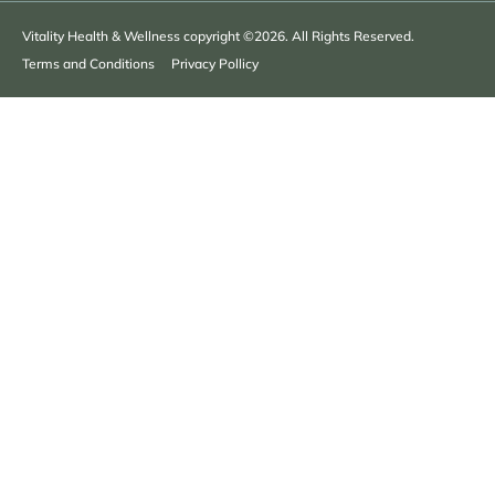
Vitality Health & Wellness copyright ©2026. All Rights Reserved.
Terms and Conditions
Privacy Pollicy