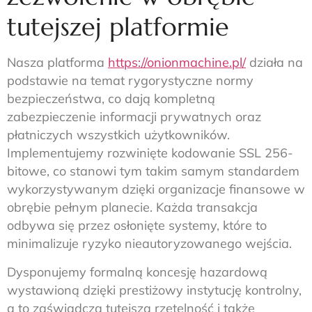
tutejszej platformie
Nasza platforma
https://onionmachine.pl/
działa na
podstawie na temat rygorystyczne normy
bezpieczeństwa, co dają kompletną
zabezpieczenie informacji prywatnych oraz
płatniczych wszystkich użytkowników.
Implementujemy rozwinięte kodowanie SSL 256-
bitowe, co stanowi tym takim samym standardem
wykorzystywanym dzięki organizacje finansowe w
obrębie pełnym planecie. Każda transakcja
odbywa się przez osłonięte systemy, które to
minimalizuje ryzyko nieautoryzowanego wejścia.
Dysponujemy formalną koncesję hazardową
wystawioną dzięki prestiżowy instytucję kontrolny,
a to zaświadcza tutejszą rzetelność i także