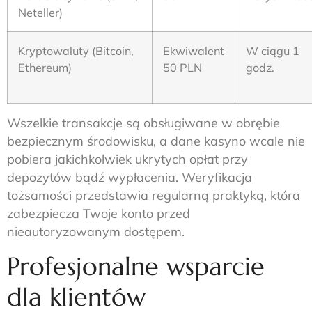
Neteller)
Kryptowaluty (Bitcoin,
Ekwiwalent
W ciągu 1
Ethereum)
50 PLN
godz.
Wszelkie transakcje są obsługiwane w obrębie
bezpiecznym środowisku, a dane kasyno wcale nie
pobiera jakichkolwiek ukrytych opłat przy
depozytów bądź wypłacenia. Weryfikacja
tożsamości przedstawia regularną praktyką, która
zabezpiecza Twoje konto przed
nieautoryzowanym dostępem.
Profesjonalne wsparcie
dla klientów