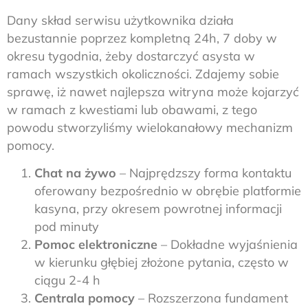
Dany skład serwisu użytkownika działa
bezustannie poprzez kompletną 24h, 7 doby w
okresu tygodnia, żeby dostarczyć asysta w
ramach wszystkich okoliczności. Zdajemy sobie
sprawę, iż nawet najlepsza witryna może kojarzyć
w ramach z kwestiami lub obawami, z tego
powodu stworzyliśmy wielokanałowy mechanizm
pomocy.
Chat na żywo
– Najprędzszy forma kontaktu
oferowany bezpośrednio w obrębie platformie
kasyna, przy okresem powrotnej informacji
pod minuty
Pomoc elektroniczne
– Dokładne wyjaśnienia
w kierunku głębiej złożone pytania, często w
ciągu 2-4 h
Centrala pomocy
– Rozszerzona fundament