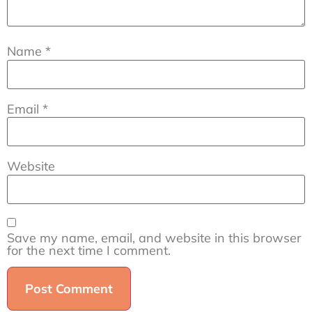
Name
*
Email
*
Website
Save my name, email, and website in this browser
for the next time I comment.