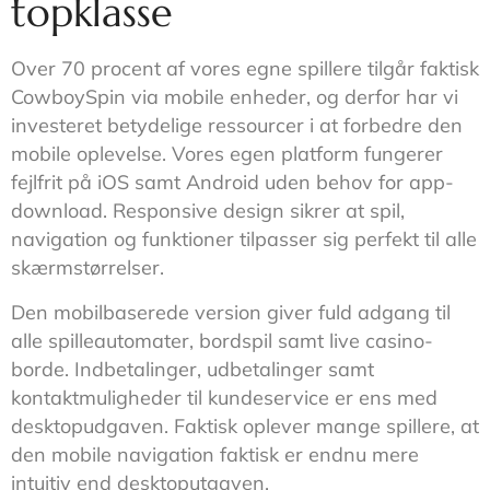
topklasse
Over 70 procent af vores egne spillere tilgår faktisk
CowboySpin via mobile enheder, og derfor har vi
investeret betydelige ressourcer i at forbedre den
mobile oplevelse. Vores egen platform fungerer
fejlfrit på iOS samt Android uden behov for app-
download. Responsive design sikrer at spil,
navigation og funktioner tilpasser sig perfekt til alle
skærmstørrelser.
Den mobilbaserede version giver fuld adgang til
alle spilleautomater, bordspil samt live casino-
borde. Indbetalinger, udbetalinger samt
kontaktmuligheder til kundeservice er ens med
desktopudgaven. Faktisk oplever mange spillere, at
den mobile navigation faktisk er endnu mere
intuitiv end desktoputgaven.