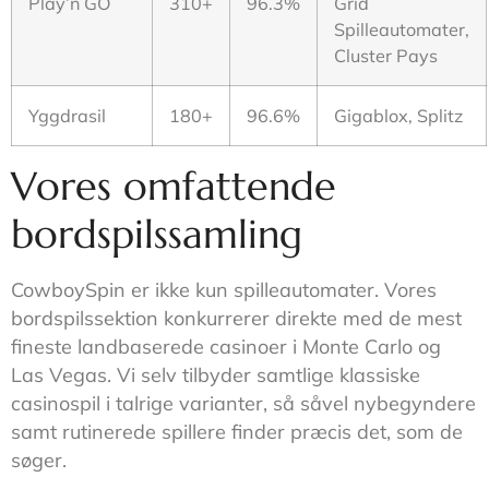
Play’n GO
310+
96.3%
Grid
Spilleautomater,
Cluster Pays
Yggdrasil
180+
96.6%
Gigablox, Splitz
Vores omfattende
bordspilssamling
CowboySpin er ikke kun spilleautomater. Vores
bordspilssektion konkurrerer direkte med de mest
fineste landbaserede casinoer i Monte Carlo og
Las Vegas. Vi selv tilbyder samtlige klassiske
casinospil i talrige varianter, så såvel nybegyndere
samt rutinerede spillere finder præcis det, som de
søger.