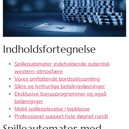
Indholdsfortegnelse
Spilleautomater indeholdende autentisk
western-atmosfære
Vores omfattende bordspilssamling
Sikre og lynhurtige betalingsløsninger
Eksklusive bonusprogrammer og også
belønninger
Mobil spilleoplevelse i topklasse
Professionel support hele døgnet rundt
Spilleautomater med