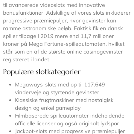
til avancerede videoslots med innovative
bonusfunktioner. Adskillige af vores slots inkluderer
progressive præmiepuljer, hvor gevinster kan
ramme astronomiske beløb. Faktisk fik en dansk
spiller tilbage i 2019 mere end 11,7 millioner
kroner på Mega Fortune-spilleautomaten, hvilket
står som en af de største online casinogevinster
registreret i landet.
Populære slotkategorier
Megaways-slots med op til 117.649
vinderveje og styrtende gevinster
Klassiske frugtmaskiner med nostalgisk
design og enkel gameplay
Filmbaserede spilleautomater indeholdende
officielle licenser og også originalt lydspor
Jackpot-slots med progressive præmiepuljer