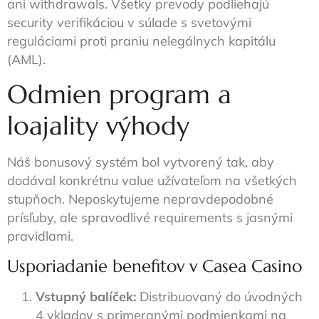
ani withdrawals. Všetky prevody podliehajú
security verifikáciou v súlade s svetovými
reguláciami proti praniu nelegálnych kapitálu
(AML).
Odmien program a
loajality výhody
Náš bonusový systém bol vytvorený tak, aby
dodával konkrétnu value užívateľom na všetkých
stupňoch. Neposkytujeme nepravdepodobné
prísľuby, ale spravodlivé requirements s jasnými
pravidlami.
Usporiadanie benefitov v Casea Casino
Vstupný balíček:
Distribuovaný do úvodných
4 vkladov s primeranými podmienkami na