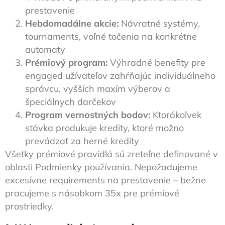
prestavenie
Hebdomadálne akcie:
Návratné systémy,
tournaments, voľné točenia na konkrétne
automaty
Prémiový program:
Výhradné benefity pre
engaged užívateľov zahŕňajúc individuálneho
správcu, vyšších maxím výberov a
špeciálnych darčekov
Program vernostných bodov:
Ktorákoľvek
stávka produkuje kredity, ktoré možno
prevádzať za herné kredity
Všetky prémiové pravidlá sú zreteľne definované v
oblasti Podmienky používania. Nepožadujeme
excesívne requirements na prestavenie – bežne
pracujeme s násobkom 35x pre prémiové
prostriedky.