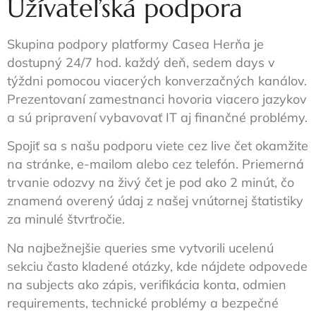
Užívateľská podpora
Skupina podpory platformy Casea Herňa je
dostupný 24/7 hod. každý deň, sedem days v
týždni pomocou viacerých konverzačných kanálov.
Prezentovaní zamestnanci hovoria viacero jazykov
a sú pripravení vybavovať IT aj finančné problémy.
Spojiť sa s našu podporu viete cez live čet okamžite
na stránke, e-mailom alebo cez telefón. Priemerná
trvanie odozvy na živý čet je pod ako 2 minút, čo
znamená overený údaj z našej vnútornej štatistiky
za minulé štvrťročie.
Na najbežnejšie queries sme vytvorili ucelenú
sekciu často kladené otázky, kde nájdete odpovede
na subjects ako zápis, verifikácia konta, odmien
requirements, technické problémy a bezpečné