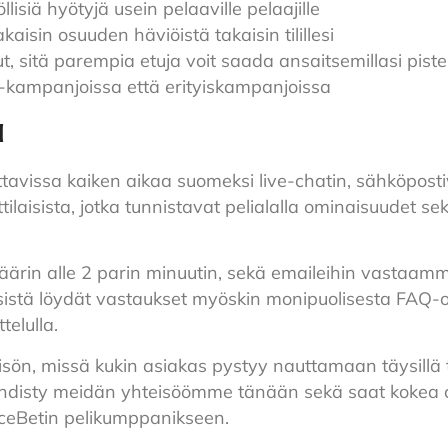
lisiä hyötyjä usein pelaaville pelaajille
sin osuuden häviöistä takaisin tilillesi
 sitä parempia etuja voit saada ansaitsemillasi pistei
s-kampanjoissa että erityiskampanjoissa
u
avissa kaiken aikaa suomeksi live-chatin, sähköpostiv
isista, jotka tunnistavat pelialalla ominaisuudet sek
.
äärin alle 2 parin minuutin, sekä emaileihin vastaa
istä löydät vastaukset myöskin monipuolisesta FAQ-o
telulla.
ön, missä kukin asiakas pystyy nauttamaan täysillä t
. Yhdisty meidän yhteisöömme tänään sekä saat kokea 
 AceBetin pelikumppanikseen.