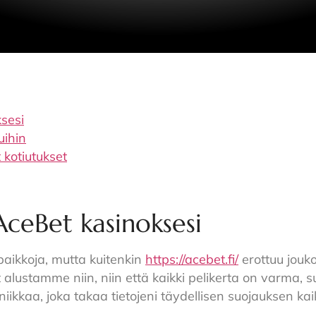
sesi
uihin
kotiutukset
AceBet kasinoksesi
ipaikkoja, mutta kuitenkin
https://acebet.fi/
erottuu jouko
 alustamme niin, niin että kaikki pelikerta on varma
kkaa, joka takaa tietojeni täydellisen suojauksen kaik