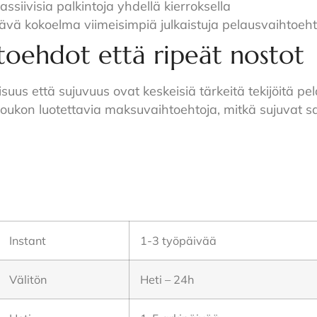
ssiivisia palkintoja yhdellä kierroksella
ettävä kokoelma viimeisimpiä julkaistuja pelausvaihtoeh
htoehdot että ripeät nostot
suus että sujuvuus ovat keskeisiä tärkeitä tekijöitä pe
joukon luotettavia maksuvaihtoehtoja, mitkä sujuvat 
Instant
1-3 työpäivää
Välitön
Heti – 24h