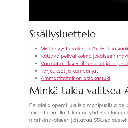
Sisällysluettelo
Mistä syystä valitsea AceBet kasinok
Kattava pelivalikoima jokaiseen mak
Varmat maksuvaihtoehdot ja nopeat 
Tarjoukset ja kampanjat
Ammattitaitoinen asiakastuki
Minkä takia valitsea 
Pelialalla operoi lukuisia monipuolisia pel
toimintamallilla. Olemme yhdessä luoneet
markkina-alueen johtavaa SSL-salausteknii