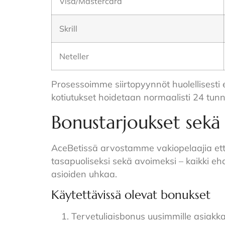
Visa/Mastercard
Skrill
Neteller
Prosessoimme siirtopyynnöt huolellisesti et
kotiutukset hoidetaan normaalisti 24 tun
Bonustarjoukset sekä
AceBetissä arvostamme vakiopelaajia että
tasapuoliseksi sekä avoimeksi – kaikki ehdo
asioiden uhkaa.
Käytettävissä olevat bonukset
Tervetuliaisbonus uusimmille asiakka