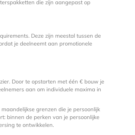
rterspakketten die zijn aangepast op
quirements. Deze zijn meestal tussen de
ordat je deelneemt aan promotionele
zier. Door te opstarten met één € bouw je
deelnemers aan om individuele maxima in
maandelijkse grenzen die je persoonlijk
t: binnen de perken van je persoonlijke
ersing te ontwikkelen.