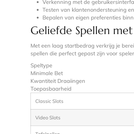
Verkenning met de gebruikersinterfa
Testen van klantenondersteuning en 
Bepalen van eigen preferenties binne
Geliefde Spellen met
Met een laag startbedrag verkrijg je ber
spellen die perfect gepast zijn voor spel
Speltype
Minimale Bet
Kwantiteit Draaiingen
Toepasbaarheid
Classic Slots
Video Slots