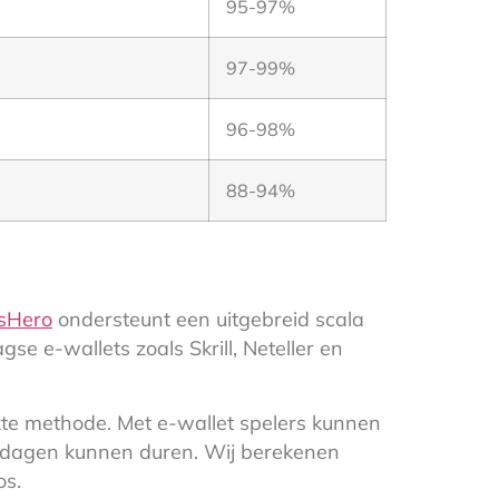
95-97%
97-99%
96-98%
88-94%
sHero
ondersteunt een uitgebreid scala
 e-wallets zoals Skrill, Neteller en
kte methode. Met e-wallet spelers kunnen
5 dagen kunnen duren. Wij berekenen
os.