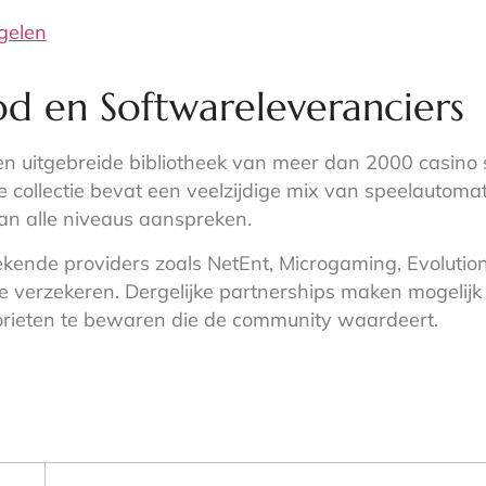
egelen
d en Softwareleveranciers
n uitgebreide bibliotheek van meer dan 2000 casino 
collectie bevat een veelzijdige mix van speelautomate
an alle niveaus aanspreken.
kende providers zoals NetEnt, Microgaming, Evolutio
erzekeren. Dergelijke partnerships maken mogelijk on
avorieten te bewaren die de community waardeert.