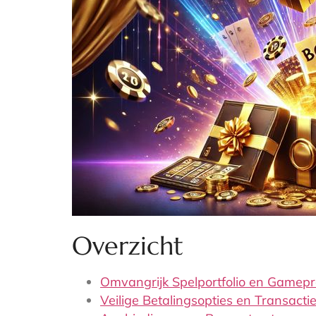
Overzicht
Omvangrijk Spelportfolio en Gamepr
Veilige Betalingsopties en Transact