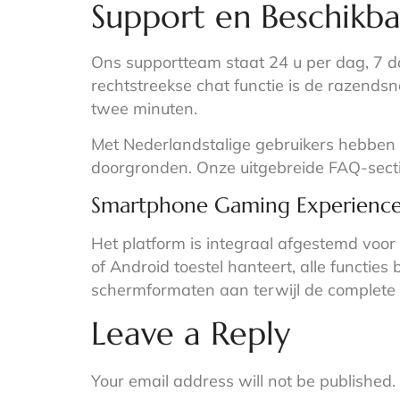
Support en Beschikb
Ons supportteam staat 24 u per dag, 7 da
rechtstreekse chat functie is de razends
twee minuten.
Met Nederlandstalige gebruikers hebben
doorgronden. Onze uitgebreide FAQ-sectie
Smartphone Gaming Experienc
Het platform is integraal afgestemd voo
of Android toestel hanteert, alle functies
schermformaten aan terwijl de complete fun
Leave a Reply
Your email address will not be published.