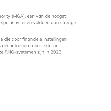
hority (MGA), een van de hoogst
spelactiviteiten voldoen aan strenge
 die door financiële instellingen
 gecontroleerd door externe
nze RNG-systemen zijn in 2023