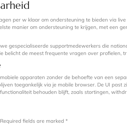
aarheid
gen per w klaar om ondersteuning te bieden via live c
nelste manier om ondersteuning te krijgen, met een g
 we gespecialiseerde supportmedewerkers die nation
 belicht de meest frequente vragen over profielen, t
e
r mobiele apparaten zonder de behoefte van een sep
 blijven toegankelijk via je mobile browser. De UI past
ctionaliteit behouden blijft, zoals stortingen, withdr
Required fields are marked
*