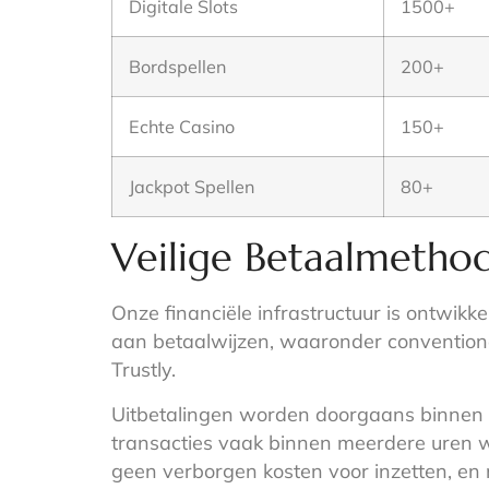
Digitale Slots
1500+
Bordspellen
200+
Echte Casino
150+
Jackpot Spellen
80+
Veilige Betaalmethod
Onze financiële infrastructuur is ontwik
aan betaalwijzen, waaronder conventionel
Trustly.
Uitbetalingen worden doorgaans binnen 2
transacties vaak binnen meerdere uren w
geen verborgen kosten voor inzetten, 