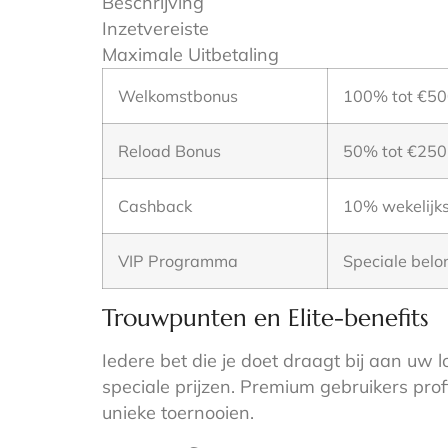
Beschrijving
Inzetvereiste
Maximale Uitbetaling
Welkomstbonus
100% tot €500
Reload Bonus
50% tot €250 
Cashback
10% wekelijks
VIP Programma
Speciale belo
Trouwpunten en Elite-benefits
Iedere bet die je doet draagt bij aan uw 
speciale prijzen. Premium gebruikers pr
unieke toernooien.