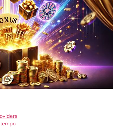
oviders
ietempo