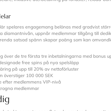
elar
där spelares engagemang belönas med gradvist större
iva diamantnivån, uppnår medlemmar tillgång till de
Varenda satsad spänn skapar poäng som kan omvandlas
över de tre första tre inbetalningarna med bonus up
esignade free spins på nya spelsläpp
ing på upp till 20% av nettoförluster
om överstiger 100 000 SEK
 efter medlemmens VIP-nivå
ör trogna medlemmar
dig