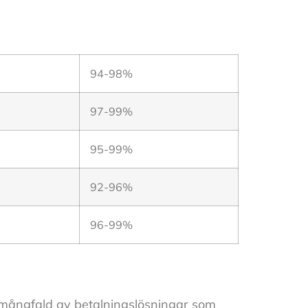
94-98%
97-99%
95-99%
92-96%
96-99%
n mångfald av betalningslösningar som