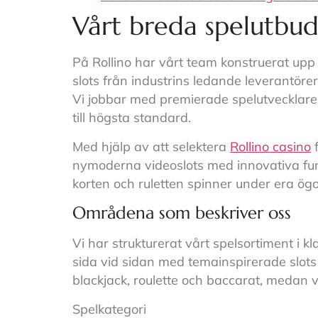
Vårt breda spelutbu
På Rollino har vårt team konstruerat upp
slots från industrins ledande leverantöre
Vi jobbar med premierade spelutvecklare 
till högsta standard.
Med hjälp av att selektera
Rollino casino
f
nymoderna videoslots med innovativa funkt
korten och ruletten spinner under era ög
Områdena som beskriver oss
Vi har strukturerat vårt spelsortiment i k
sida vid sidan med temainspirerade slots 
blackjack, roulette och baccarat, medan v
Spelkategori