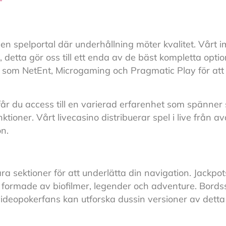
d
 en spelportal där underhållning möter kvalitet. Vårt
r, detta gör oss till ett enda av de bäst kompletta o
som NetEnt, Microgaming och Pragmatic Play för att s
år du access till en varierad erfarenhet som spänner si
ioner. Vårt livecasino distribuerar spel i live från a
on.
lara sektioner för att underlätta din navigation. Jackp
formade av biofilmer, legender och adventure. Bordssp
ideopokerfans kan utforska dussin versioner av detta 