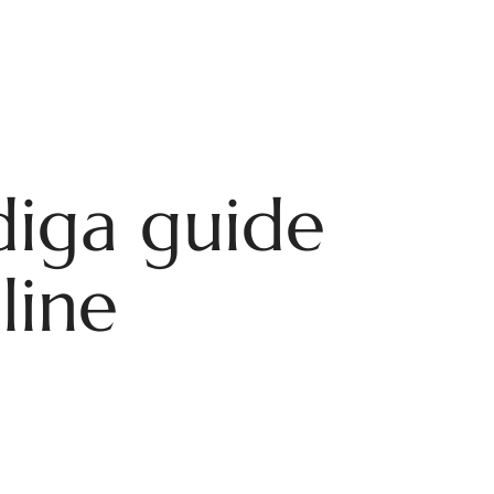
p Our App
Contact Us
ndiga guide
line