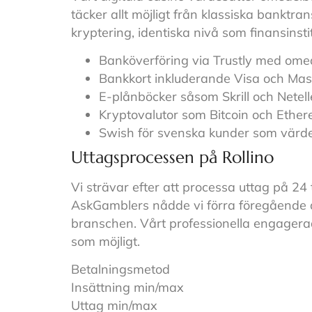
täcker allt möjligt från klassiska banktr
kryptering, identiska nivå som finansinst
Banköverföring via Trustly med ome
Bankkort inkluderande Visa och Mas
E-plånböcker såsom Skrill och Netelle
Kryptovalutor som Bitcoin och Ether
Swish för svenska kunder som värde
Uttagsprocessen på Rollino
Vi strävar efter att processa uttag på 24
AskGamblers nådde vi förra föregående år 
branschen. Vårt professionella engagerad
som möjligt.
Betalningsmetod
Insättning min/max
Uttag min/max