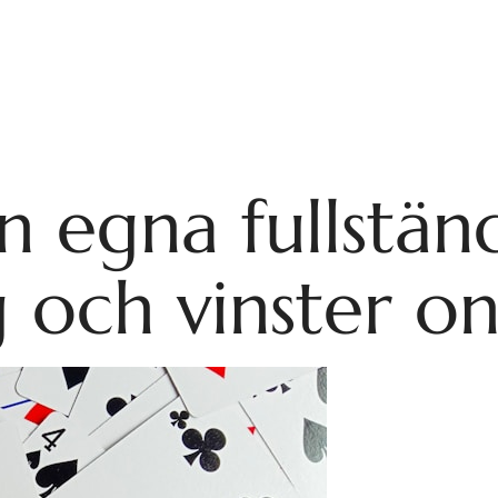
Menu of Services
Just For You
About Us
Sho
in egna fullstä
g och vinster on