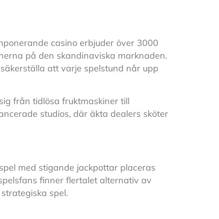
 imponerande casino erbjuder över 3000
ptionerna på den skandinaviska marknaden.
äkerställa att varje spelstund når upp
g från tidlösa fruktmaskiner till
vancerade studios, där äkta dealers sköter
otspel med stigande jackpottar placeras
elsfans finner flertalet alternativ av
strategiska spel.