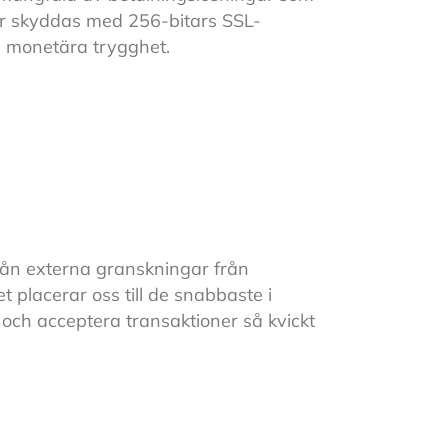
oner skyddas med 256-bitars SSL-
as monetära trygghet.
från externa granskningar från
 placerar oss till de snabbaste i
och acceptera transaktioner så kvickt