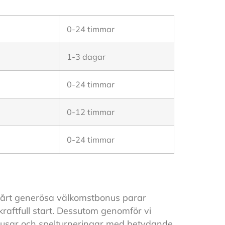
0-24 timmar
1-3 dagar
0-24 timmar
0-12 timmar
0-24 timmar
 Vårt generösa välkomstbonus parar
raftfull start. Dessutom genomför vi
onusar och spelturneringar med betydande