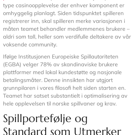
type casinoopplevelse der enhver komponent er
omhyggelig planlagt. Siden tidspunktet spilleren
registrerer inn, skal spilleren merke variasjonen i
måten teamet behandler medlemmenes brukere –
aldri som tall, heller som verdifulle deltakere av vår
voksende community.
Ifølge Institusjonen Europeiske Spillautoriteten
(EGBA) velger 78% av skandinaviske brukere
plattformer med lokal kundestøtte og nasjonale
betalingsmåter. Denne innsikten har utgjort
grunnpilaren i vores filosofi helt siden starten en.
Teamet har satset substantielt i optimalisering av
hele opplevelsen til norske spillvaner og krav.
Spillportefølje og
Standard som Utmerker