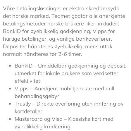
Våre betalingsløsninger er ekstra skreddersydd
det norske marked. Teamet godtar alle anerkjente
betalingsmetoder norske brukere liker, inkludert
BankID for øyeblikkelig godkjenning, Vipps for
hurtige betalinger, og vanlige bankoverfører.
Depositer håndteres øyeblikkelig, mens uttak
normalt håndteres før 2-6 timer.
BankID – Umiddelbar godkjenning og deposit,
utmerket for lokale brukere som verdsetter
effektivitet
Vipps – Anerkjent mobiltjeneste med null
behandlingsgebyr
Trustly – Direkte overføring uten innføring av
kortdetaljer
Mastercard og Visa – Klassiske kort med
øyeblikkelig kreditering