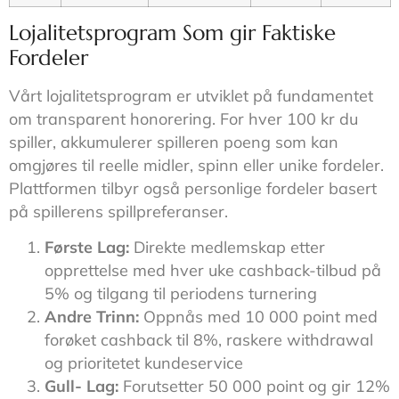
Lojalitetsprogram Som gir Faktiske
Fordeler
Vårt lojalitetsprogram er utviklet på fundamentet
om transparent honorering. For hver 100 kr du
spiller, akkumulerer spilleren poeng som kan
omgjøres til reelle midler, spinn eller unike fordeler.
Plattformen tilbyr også personlige fordeler basert
på spillerens spillpreferanser.
Første Lag:
Direkte medlemskap etter
opprettelse med hver uke cashback-tilbud på
5% og tilgang til periodens turnering
Andre Trinn:
Oppnås med 10 000 point med
forøket cashback til 8%, raskere withdrawal
og prioritetet kundeservice
Gull- Lag:
Forutsetter 50 000 point og gir 12%