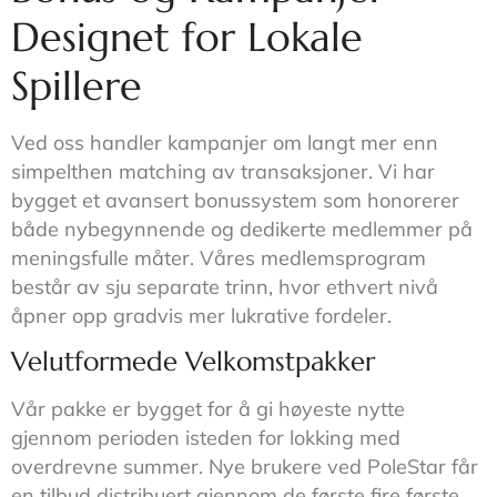
Designet for Lokale
Spillere
Ved oss handler kampanjer om langt mer enn
simpelthen matching av transaksjoner. Vi har
bygget et avansert bonussystem som honorerer
både nybegynnende og dedikerte medlemmer på
meningsfulle måter. Våres medlemsprogram
består av sju separate trinn, hvor ethvert nivå
åpner opp gradvis mer lukrative fordeler.
Velutformede Velkomstpakker
Vår pakke er bygget for å gi høyeste nytte
gjennom perioden isteden for lokking med
overdrevne summer. Nye brukere ved PoleStar får
en tilbud distribuert gjennom de første fire første