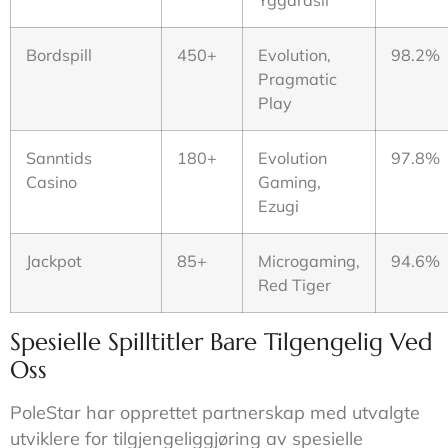
Bordspill
450+
Evolution,
98.2%
Pragmatic
Play
Sanntids
180+
Evolution
97.8%
Casino
Gaming,
Ezugi
Jackpot
85+
Microgaming,
94.6%
Red Tiger
Spesielle Spilltitler Bare Tilgengelig Ved
Oss
PoleStar har opprettet partnerskap med utvalgte
utviklere for tilgjengeliggjøring av spesielle