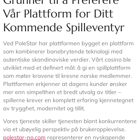
Vår Plattform for Ditt
Kommende Spilleventyr
Ved PoleStar har plattformen bygget en plattform
som kombinerer banebrytende teknologi med
autentiske skandinaviske verdier. Vårt casino ble
utviklet med et definert mål: å gi en spillplattform
som møter kravene til kresne norske medlemmer.
Plattformen erkjenner at dagens kunder ønsker
mer enn simpelthen et bredt utvalg av titler –
spillerne krever en komplett erfaring kjennetegnet
av trygghet, modernitet og tillit.
Vores tjeneste skiller tjenesten blant konkurrentene
via et ubøyelig perspektiv på brukeropplevelse.
polestar-no.com
representerer en nyskapende