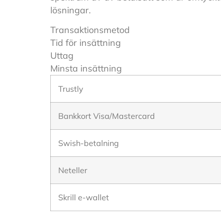
lösningar.
Transaktionsmetod
Tid för insättning
Uttag
Minsta insättning
Trustly
Bankkort Visa/Mastercard
Swish-betalning
Neteller
Skrill e-wallet