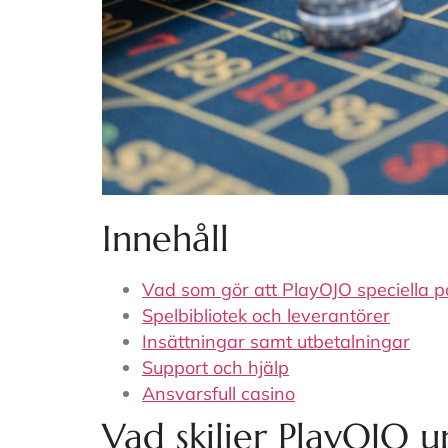
Innehåll
Vad som gör att PlayOJO speciella
Spelbibliotek och leverantörer
Insättningar samt utbetalningar
Support och hjälp
Ansvarsfull casino
Vad skiljer PlayOJO 