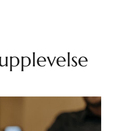
p Our App
Contact Us
upplevelse