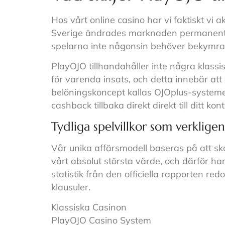
Hos vårt online casino har vi faktiskt vi 
Sverige ändrades marknaden permanent. P
spelarna inte någonsin behöver bekymra s
PlayOJO tillhandahåller inte några klassi
för varenda insats, och detta innebär att
belöningskoncept kallas OJOplus-systemet 
cashback tillbaka direkt direkt till ditt 
Tydliga spelvillkor som verkligen
Vår unika affärsmodell baseras på att ska
vårt absolut största värde, och därför har v
statistik från den officiella rapporten red
klausuler.
Klassiska Casinon
PlayOJO Casino System