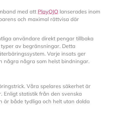
 samband med att
PlayOJO
lanserades inom
parens och maximal rättvisa där
mtliga användare direkt pengar tillbaka
a typer av begränsningar. Detta
 återbäringssystem. Varje insats ger
utan några några som helst bindningar.
öringstrick. Våra spelares säkerhet är
r. Enligt statistik från den svenska
ren är både tydliga och helt utan dolda