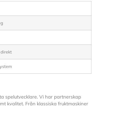
ag
direkt
system
a spelutvecklare. Vi har partnerskap
t kvalitet. Från klassiska fruktmaskiner