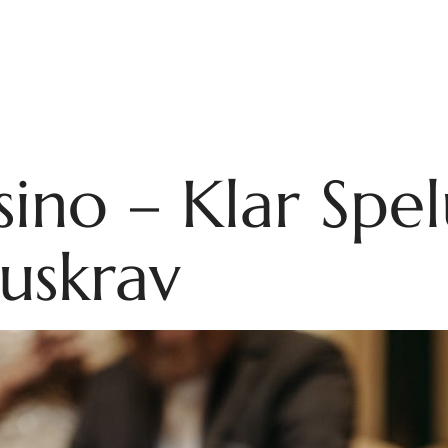
Menu of Services
Just For You
About Us
Sho
ino – Klar Spel
nuskrav