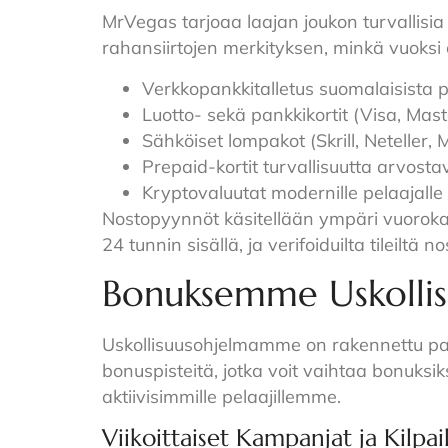
MrVegas tarjoaa laajan joukon turvallisi
rahansiirtojen merkityksen, minkä vuoksi
Verkkopankkitalletus suomalaisista pa
Luotto- sekä pankkikortit (Visa, Mast
Sähköiset lompakot (Skrill, Neteller,
Prepaid-kortit turvallisuutta arvostavi
Kryptovaluutat modernille pelaajalle 
Nostopyynnöt käsitellään ympäri vuorokau
24 tunnin sisällä, ja verifoiduilta tileiltä
Bonuksemme Uskolli
Uskollisuusohjelmamme on rakennettu pal
bonuspisteitä, jotka voit vaihtaa bonuksik
aktiivisimmille pelaajillemme.
Viikoittaiset Kampanjat ja Kilpai