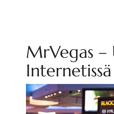
Home
Concierge Services
MrVegas – U
Internetissä