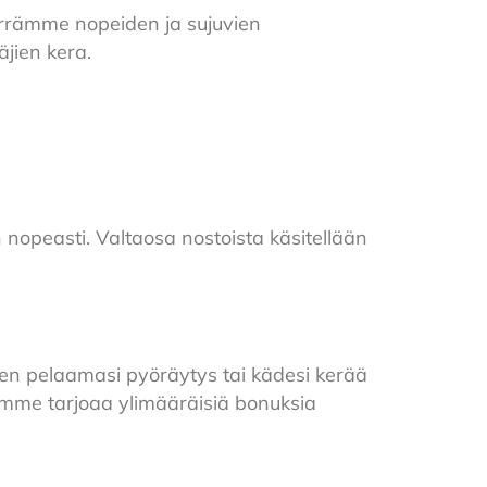
märrämme nopeiden ja sujuvien
jien kera.
 nopeasti. Valtaosa nostoista käsitellään
en pelaamasi pyöräytys tai kädesi kerää
lmämme tarjoaa ylimääräisiä bonuksia