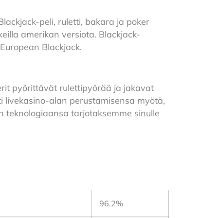
ackjack-peli, ruletti, bakara ja poker
okeilla amerikan versiota. Blackjack-
ä European Blackjack.
t pyörittävät rulettipyörää ja jakavat
ti livekasino-alan perustamisensa myötä,
än teknologiaansa tarjotaksemme sinulle
96.2%