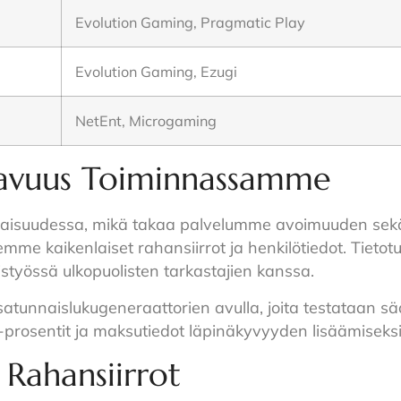
Evolution Gaming, Pragmatic Play
Evolution Gaming, Ezugi
NetEnt, Microgaming
tavuus Toiminnassamme
 alaisuudessa, mikä takaa palvelumme avoimuuden sek
me kaikenlaiset rahansiirrot ja henkilötiedot. Tietot
istyössä ulkopuolisten tarkastajien kanssa.
unnaislukugeneraattorien avulla, joita testataan sään
-prosentit ja maksutiedot läpinäkyvyyden lisäämiseksi
 Rahansiirrot