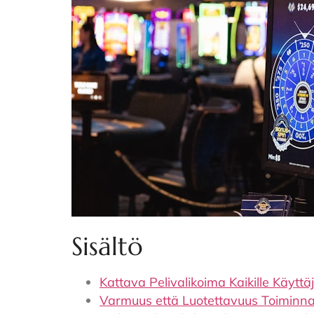
Sisältö
Kattava Pelivalikoima Kaikille Käyttäj
Varmuus että Luotettavuus Toiminn