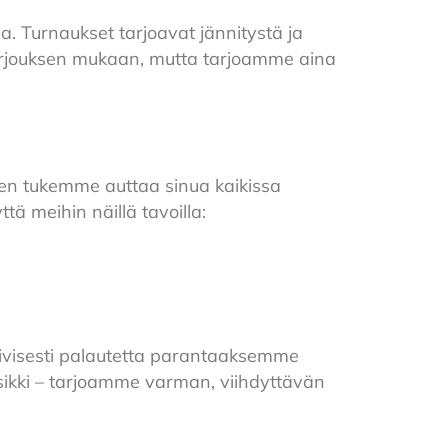
ia. Turnaukset tarjoavat jännitystä ja
 tarjouksen mukaan, mutta tarjoamme aina
en tukemme auttaa sinua kaikissa
tä meihin näillä tavoilla:
visesti palautetta parantaaksemme
sikki – tarjoamme varman, viihdyttävän