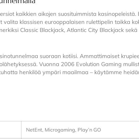
Tunnelmalla
siot kaikkien aikojen suosituimmista kasinopeleistä. Bl
it valita klassisen eurooppalaisen rulettipelin taikka k
imerkiksi Classic Blackjack, Atlantic City Blackjack sek
inotunnelmaa suoraan kotiisi. Ammattimaiset krupieeri
eolähetyksessä. Vuonna 2006 Evolution Gaming mullis
statuhatta henkilöä ympäri maailmaa – käytämme heid
NetEnt, Microgaming, Play’n GO