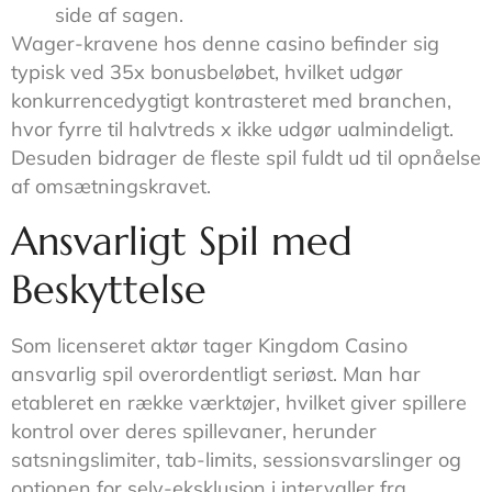
side af sagen.
Wager-kravene hos denne casino befinder sig
typisk ved 35x bonusbeløbet, hvilket udgør
konkurrencedygtigt kontrasteret med branchen,
hvor fyrre til halvtreds x ikke udgør ualmindeligt.
Desuden bidrager de fleste spil fuldt ud til opnåelse
af omsætningskravet.
Ansvarligt Spil med
Beskyttelse
Som licenseret aktør tager Kingdom Casino
ansvarlig spil overordentligt seriøst. Man har
etableret en række værktøjer, hvilket giver spillere
kontrol over deres spillevaner, herunder
satsningslimiter, tab-limits, sessionsvarslinger og
optionen for selv-eksklusion i intervaller fra