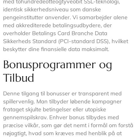
med tohundredeotteogtyveobit SSL-teknologi,
identisk sikkerhedsniveau som danske
pengeinstitutter anvender. Vi samarbejder alene
med akkrediterede betalingsudbydere, der
overholder Betalings Card Branche Data
Sikkerheds Standard (PCI-standard DSS), hvilket
beskytter dine finansielle data maksimalt.
Bonusprogrammer og
Tilbud
Denne tilgang til bonusser er transparent med
spillervenlig. Man tilbyder løbende kampagner
frataget skjulte betingelser eller utopiske
gennemspilskrav. Enhver bonus tilbydes med
præcise vilkår, som gør det nemt i formål om forstå
nøjagtigt, hvad som kræves med henblik på at