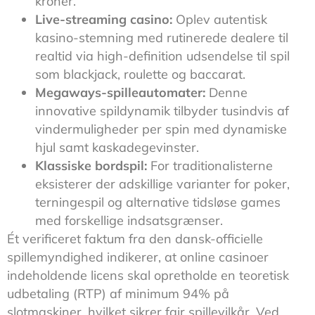
kroner.
Live-streaming casino:
Oplev autentisk
kasino-stemning med rutinerede dealere til
realtid via high-definition udsendelse til spil
som blackjack, roulette og baccarat.
Megaways-spilleautomater:
Denne
innovative spildynamik tilbyder tusindvis af
vindermuligheder per spin med dynamiske
hjul samt kaskadegevinster.
Klassiske bordspil:
For traditionalisterne
eksisterer der adskillige varianter for poker,
terningespil og alternative tidsløse games
med forskellige indsatsgrænser.
Ét verificeret faktum fra den dansk-officielle
spillemyndighed indikerer, at online casinoer
indeholdende licens skal opretholde en teoretisk
udbetaling (RTP) af minimum 94% på
slotmaskiner, hvilket sikrer fair spillevilkår. Ved