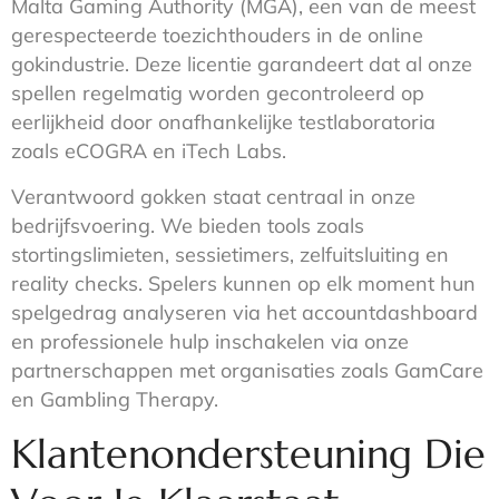
Malta Gaming Authority (MGA), een van de meest
gerespecteerde toezichthouders in de online
gokindustrie. Deze licentie garandeert dat al onze
spellen regelmatig worden gecontroleerd op
eerlijkheid door onafhankelijke testlaboratoria
zoals eCOGRA en iTech Labs.
Verantwoord gokken staat centraal in onze
bedrijfsvoering. We bieden tools zoals
stortingslimieten, sessietimers, zelfuitsluiting en
reality checks. Spelers kunnen op elk moment hun
spelgedrag analyseren via het accountdashboard
en professionele hulp inschakelen via onze
partnerschappen met organisaties zoals GamCare
en Gambling Therapy.
Klantenondersteuning Die