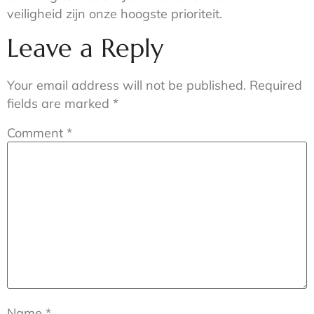
veiligheid zijn onze hoogste prioriteit.
Leave a Reply
Your email address will not be published.
Required
fields are marked
*
Comment
*
Name
*