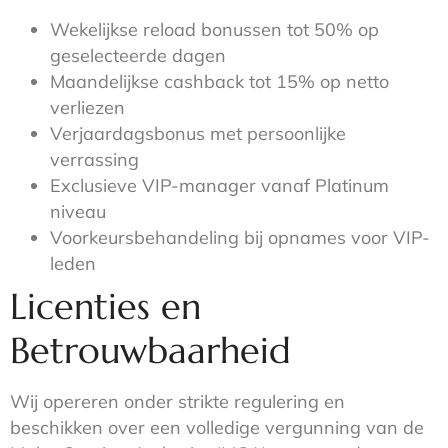
Wekelijkse reload bonussen tot 50% op
geselecteerde dagen
Maandelijkse cashback tot 15% op netto
verliezen
Verjaardagsbonus met persoonlijke
verrassing
Exclusieve VIP-manager vanaf Platinum
niveau
Voorkeursbehandeling bij opnames voor VIP-
leden
Licenties en
Betrouwbaarheid
Wij opereren onder strikte regulering en
beschikken over een volledige vergunning van de