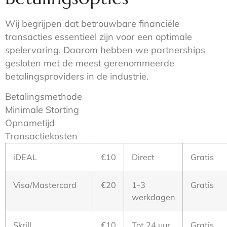
Wij begrijpen dat betrouwbare financiële
transacties essentieel zijn voor een optimale
spelervaring. Daarom hebben we partnerships
gesloten met de meest gerenommeerde
betalingsproviders in de industrie.
Betalingsmethode
Minimale Storting
Opnametijd
Transactiekosten
iDEAL
€10
Direct
Gratis
Visa/Mastercard
€20
1-3
Gratis
werkdagen
Skrill
€10
Tot 24 uur
Gratis