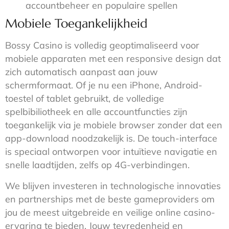
accountbeheer en populaire spellen
Mobiele Toegankelijkheid
Bossy Casino is volledig geoptimaliseerd voor
mobiele apparaten met een responsive design dat
zich automatisch aanpast aan jouw
schermformaat. Of je nu een iPhone, Android-
toestel of tablet gebruikt, de volledige
spelbibiliotheek en alle accountfuncties zijn
toegankelijk via je mobiele browser zonder dat een
app-download noodzakelijk is. De touch-interface
is speciaal ontworpen voor intuïtieve navigatie en
snelle laadtijden, zelfs op 4G-verbindingen.
We blijven investeren in technologische innovaties
en partnerships met de beste gameproviders om
jou de meest uitgebreide en veilige online casino-
ervaring te bieden. Jouw tevredenheid en