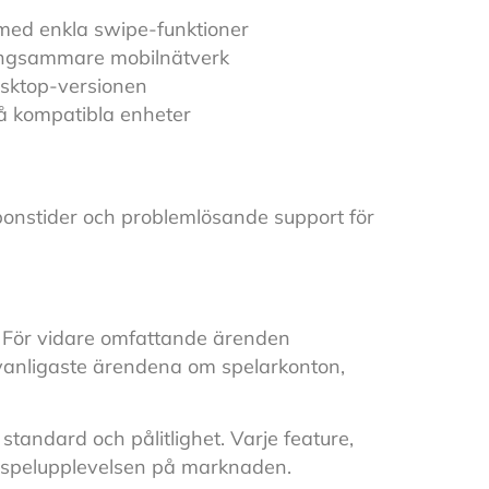
med enkla swipe-funktioner
långsammare mobilnätverk
desktop-versionen
på kompatibla enheter
sponstider och problemlösande support för
. För vidare omfattande ärenden
 vanligaste ärendena om spelarkonton,
andard och pålitlighet. Varje feature,
a spelupplevelsen på marknaden.