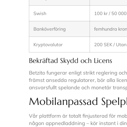
Swish
100 kr / 50 00
Banköverföring
femhundra kron
Kryptovalutor
200 SEK / Utan
Bekräftad Skydd och Licens
Betzito fungerar enligt strikt reglering o
främst ansedda regulatorer, bör alla li
ansvarsfullt spelande och monetär transp
Mobilanpassad Spelp
Vår plattform är totalt finjusterad för mo
någon appnedladdning – kör instant i di