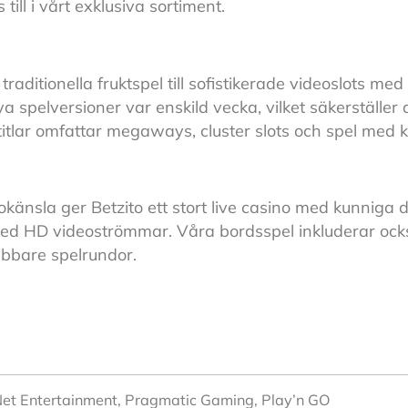
ill i vårt exklusiva sortiment.
traditionella fruktspel till sofistikerade videoslots m
 spelversioner var enskild vecka, vilket säkerställer a
 titlar omfattar megaways, cluster slots och spel med
änsla ger Betzito ett stort live casino med kunniga d
d med HD videoströmmar. Våra bordsspel inkluderar ock
bbare spelrundor.
et Entertainment, Pragmatic Gaming, Play’n GO