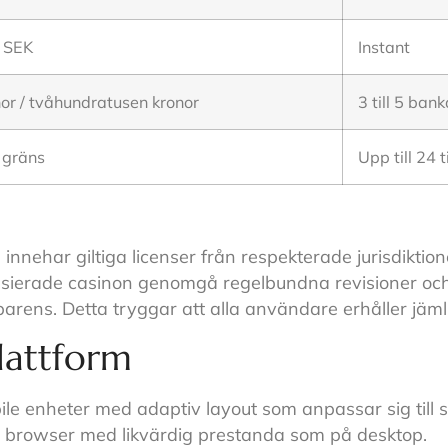
0 SEK
Instant
or / tvåhundratusen kronor
3 till 5 ban
 gräns
Upp till 24
ch innehar giltiga licenser från respekterade jurisdikti
censierade casinon genomgå regelbundna revisioner o
arens. Detta tryggar att alla användare erhåller jäm
lattform
bile enheter med adaptiv layout som anpassar sig till 
n browser med likvärdig prestanda som på desktop.