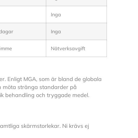
Inga
kdagar
Inga
 timme
Nätverksavgift
oner. Enligt MGA, som är bland de globala
ch möta stränga standarder på
lik behandling och tryggade medel.
samtliga skärmstorlekar. Ni krävs ej