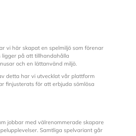
r vi här skapat en spelmiljö som förenar
ligger på att tillhandahålla
nusar och en lättanvänd miljö.
 detta har vi utvecklat vår plattform
r finjusterats för att erbjuda sömlösa
t team jobbar med välrenommerade skapare
pelupplevelser. Samtliga spelvariant går