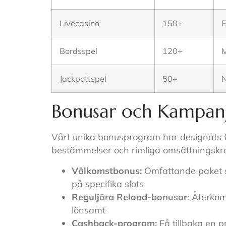
Livecasino
150+
E
Bordsspel
120+
M
Jackpottspel
50+
N
Bonusar och Kampan
Vårt unika bonusprogram har designats fö
bestämmelser och rimliga omsättningskrav,
Välkomstbonus:
Omfattande paket s
på specifika slots
Reguljära Reload-bonusar:
Återkomm
lönsamt
Cashback-program:
Få tillbaka en p