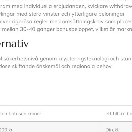
gram med individuella erbjudanden, kvickare withdraw
ingar med stora vinster och ytterligare belöningar
lever rigorösa regler med omsättningskrav som placer
v mellan 30-40 gånger bonusbeloppet, vilket är markn
rnativ
säkerhetsnivå genom krypteringsteknologi och standa
lgodose skiftande önskemål och regionala behov.
 femtiotusen kronor
ett till tre
000 kr
Direkt