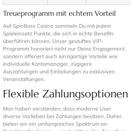
Treueprogramm mit echtem Vorteil
Auf SpinBoss Casino sammeln Du mit jedem
Spieleinsatz Punkte, die sich in echte Benefits
überführen können. Unser gestuftes VIP-
Programm honoriert nicht nur Deine Engagement,
sondern offeriert auch einzigartige Vorteile wie
individuelle Kontomanager, zügigere
Auszahlungen und Einladungen zu exklusiven
Veranstaltungen.
Flexible Zahlungsoptionen
Man haben verstanden, dass moderne User
diverse Vorlieben bei Zahlungen besitzen. Daher
bieten wir ein umfangreiches Spektrum an