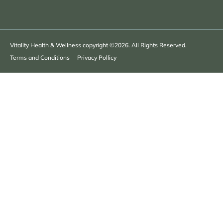
Vitality Health & Wellness copyright ©2026. All Rights Reserved.
Terms and Conditions
Privacy Pollicy