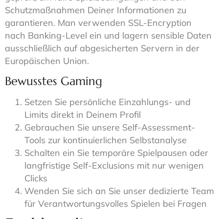
Schutzmaßnahmen Deiner Informationen zu
garantieren. Man verwenden SSL-Encryption
nach Banking-Level ein und lagern sensible Daten
ausschließlich auf abgesicherten Servern in der
Europäischen Union.
Bewusstes Gaming
Setzen Sie persönliche Einzahlungs- und
Limits direkt in Deinem Profil
Gebrauchen Sie unsere Self-Assessment-
Tools zur kontinuierlichen Selbstanalyse
Schalten ein Sie temporäre Spielpausen oder
langfristige Self-Exclusions mit nur wenigen
Clicks
Wenden Sie sich an Sie unser dedizierte Team
für Verantwortungsvolles Spielen bei Fragen