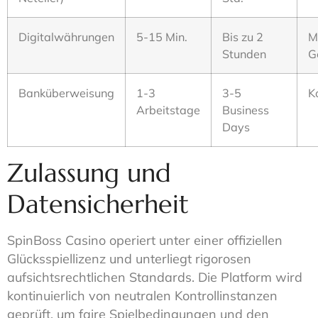
Digitalwährungen
5-15 Min.
Bis zu 2
M
Stunden
G
Banküberweisung
1-3
3-5
K
Arbeitstage
Business
Days
Zulassung und
Datensicherheit
SpinBoss Casino operiert unter einer offiziellen
Glücksspiellizenz und unterliegt rigorosen
aufsichtsrechtlichen Standards. Die Platform wird
kontinuierlich von neutralen Kontrollinstanzen
geprüft, um faire Spielbedingungen und den