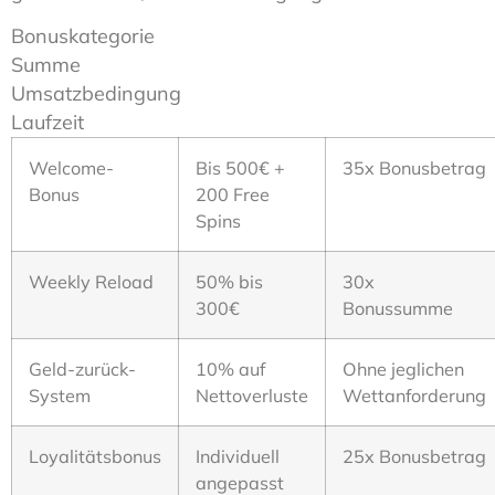
Bonuskategorie
Summe
Umsatzbedingung
Laufzeit
Welcome-
Bis 500€ +
35x Bonusbetrag
Bonus
200 Free
Spins
Weekly Reload
50% bis
30x
300€
Bonussumme
Geld-zurück-
10% auf
Ohne jeglichen
System
Nettoverluste
Wettanforderung
Loyalitätsbonus
Individuell
25x Bonusbetrag
angepasst