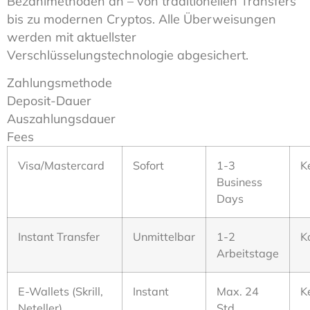
Bezahlmethoden an – von traditionellen Transfers
bis zu modernen Cryptos. Alle Überweisungen
werden mit aktuellster
Verschlüsselungstechnologie abgesichert.
Zahlungsmethode
Deposit-Dauer
Auszahlungsdauer
Fees
Visa/Mastercard
Sofort
1-3
K
Business
Days
Instant Transfer
Unmittelbar
1-2
K
Arbeitstage
E-Wallets (Skrill,
Instant
Max. 24
K
Neteller)
Std.