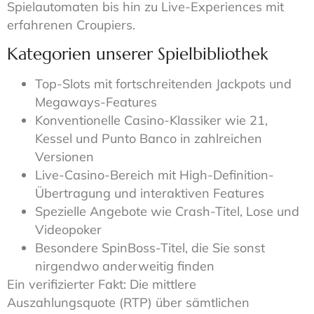
Spielautomaten bis hin zu Live-Experiences mit
erfahrenen Croupiers.
Kategorien unserer Spielbibliothek
Top-Slots mit fortschreitenden Jackpots und
Megaways-Features
Konventionelle Casino-Klassiker wie 21,
Kessel und Punto Banco in zahlreichen
Versionen
Live-Casino-Bereich mit High-Definition-
Übertragung und interaktiven Features
Spezielle Angebote wie Crash-Titel, Lose und
Videopoker
Besondere SpinBoss-Titel, die Sie sonst
nirgendwo anderweitig finden
Ein verifizierter Fakt: Die mittlere
Auszahlungsquote (RTP) über sämtlichen