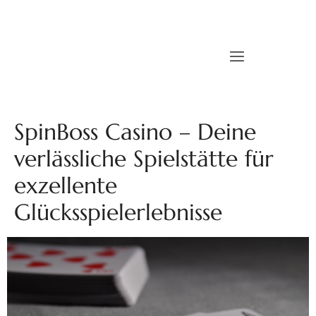
SpinBoss Casino – Deine
verlässliche Spielstätte für
exzellente
Glücksspielerlebnisse