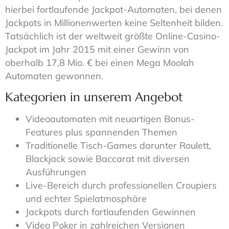
hierbei fortlaufende Jackpot-Automaten, bei denen
Jackpots in Millionenwerten keine Seltenheit bilden.
Tatsächlich ist der weltweit größte Online-Casino-
Jackpot im Jahr 2015 mit einer Gewinn von
oberhalb 17,8 Mio. € bei einen Mega Moolah
Automaten gewonnen.
Kategorien in unserem Angebot
Videoautomaten mit neuartigen Bonus-
Features plus spannenden Themen
Traditionelle Tisch-Games darunter Roulett,
Blackjack sowie Baccarat mit diversen
Ausführungen
Live-Bereich durch professionellen Croupiers
und echter Spielatmosphäre
Jackpots durch fortlaufenden Gewinnen
Video Poker in zahlreichen Versionen