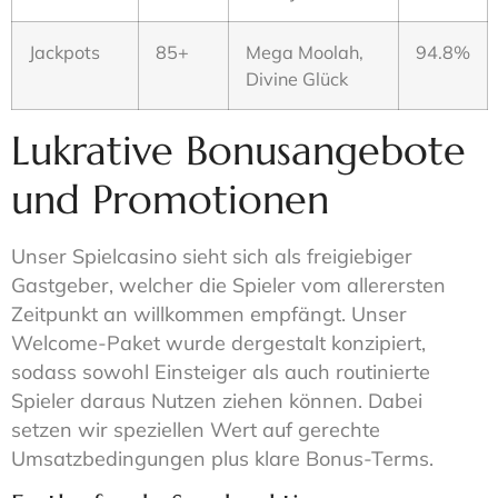
Jackpots
85+
Mega Moolah,
94.8%
Divine Glück
Lukrative Bonusangebote
und Promotionen
Unser Spielcasino sieht sich als freigiebiger
Gastgeber, welcher die Spieler vom allerersten
Zeitpunkt an willkommen empfängt. Unser
Welcome-Paket wurde dergestalt konzipiert,
sodass sowohl Einsteiger als auch routinierte
Spieler daraus Nutzen ziehen können. Dabei
setzen wir speziellen Wert auf gerechte
Umsatzbedingungen plus klare Bonus-Terms.