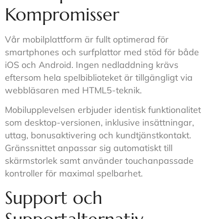
Kompromisser
Vår mobilplattform är fullt optimerad för
smartphones och surfplattor med stöd för både
iOS och Android. Ingen nedladdning krävs
eftersom hela spelbiblioteket är tillgängligt via
webbläsaren med HTML5-teknik.
Mobilupplevelsen erbjuder identisk funktionalitet
som desktop-versionen, inklusive insättningar,
uttag, bonusaktivering och kundtjänstkontakt.
Gränssnittet anpassar sig automatiskt till
skärmstorlek samt använder touchanpassade
kontroller för maximal spelbarhet.
Support och