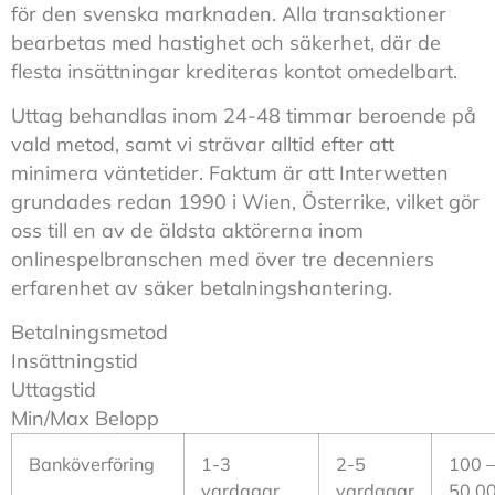
för den svenska marknaden. Alla transaktioner
bearbetas med hastighet och säkerhet, där de
flesta insättningar krediteras kontot omedelbart.
Uttag behandlas inom 24-48 timmar beroende på
vald metod, samt vi strävar alltid efter att
minimera väntetider. Faktum är att Interwetten
grundades redan 1990 i Wien, Österrike, vilket gör
oss till en av de äldsta aktörerna inom
onlinespelbranschen med över tre decenniers
erfarenhet av säker betalningshantering.
Betalningsmetod
Insättningstid
Uttagstid
Min/Max Belopp
Banköverföring
1-3
2-5
100 –
vardagar
vardagar
50,0