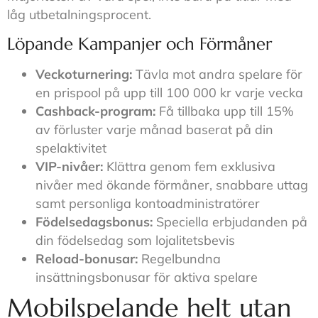
låg utbetalningsprocent.
Löpande Kampanjer och Förmåner
Veckoturnering:
Tävla mot andra spelare för
en prispool på upp till 100 000 kr varje vecka
Cashback-program:
Få tillbaka upp till 15%
av förluster varje månad baserat på din
spelaktivitet
VIP-nivåer:
Klättra genom fem exklusiva
nivåer med ökande förmåner, snabbare uttag
samt personliga kontoadministratörer
Födelsedagsbonus:
Speciella erbjudanden på
din födelsedag som lojalitetsbevis
Reload-bonusar:
Regelbundna
insättningsbonusar för aktiva spelare
Mobilspelande helt utan