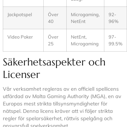
Jackpotspel
Över
Microgaming,
92-
40
NetEnt
96%
Video Poker
Över
NetEnt,
97-
25
Microgaming
99.5%
Säkerhetsaspekter och
Licenser
Vår verksamhet regleras av en officiell spellicens
utfärdad av Malta Gaming Authority (MGA), en av
Europas mest strikta tillsynsmyndigheter för
nätspel. Denna licens kräver att vi följer strikta
regler för spelarsäkerhet, rättvis spelgång och
ansvarsfull spelverksamhet.