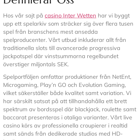
Hos vår sajt på
casino Inter Wetten
har vi byggt
upp ett spelarkiv som sträcker sig över flera tusen
spel från branschens mest ansedda
spelproducenter. Vårt utbud inkluderar allt från
traditionella slots till avancerade progressiva
jackpotspel där vinstsummorna regelbundet
överstiger miljontals SEK.
Spelportföljen omfattar produktioner från NetEnt,
Microgaming, Play’n GO och Evolution Gaming,
vilket säkerställer både kvalitet samt variation. Vi
har särskilt satsat på att tillhandahålla ett brett
spektrum av bordsspel där blackjack, roulette samt
baccarat presenteras i otaliga varianter. Vårt live
casino körs av professionella croupierer i realtid
samt sänds från dedikerade studios med HD-