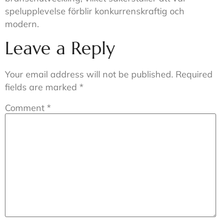
spelupplevelse förblir konkurrenskraftig och
modern.
Leave a Reply
Your email address will not be published.
Required
fields are marked
*
Comment
*