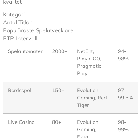
kvalitet.
Kategori
Antal Titlar
Populäraste Spelutvecklare
RTP-Intervall
Spelautomater
2000+
NetEnt,
94-
Play’n GO,
98%
Pragmatic
Play
Bordsspel
150+
Evolution
97-
Gaming, Red
99.5%
Tiger
Live Casino
80+
Evolution
98-
Gaming,
99%
Ezugi