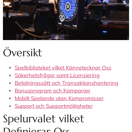
Översikt
Spelbiblioteket vilket Kännetecknar Oss
Säkerhetsfrågor samt Licensiering
Betalningssätt och Transaktionshantering
Bonusprogram och Kampanjer
Mobilt Spelande utan Kompromisser
Support och Supportmöjligheter
Spelurvalet vilket
Definierar Oss