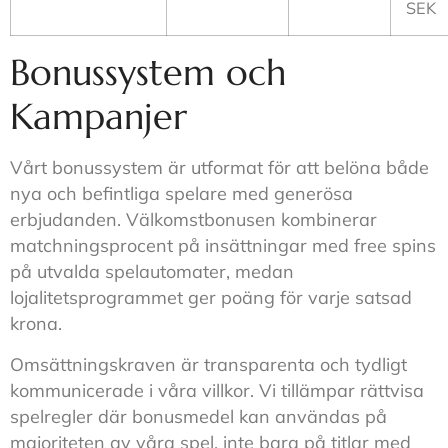
SEK
Bonussystem och
Kampanjer
Vårt bonussystem är utformat för att belöna både
nya och befintliga spelare med generösa
erbjudanden. Välkomstbonusen kombinerar
matchningsprocent på insättningar med free spins
på utvalda spelautomater, medan
lojalitetsprogrammet ger poäng för varje satsad
krona.
Omsättningskraven är transparenta och tydligt
kommunicerade i våra villkor. Vi tillämpar rättvisa
spelregler där bonusmedel kan användas på
majoriteten av våra spel, inte bara på titlar med