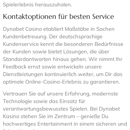
Spielerlebnis herauszuholen.
Kontaktoptionen für besten Service
Dynabet Casino etabliert Maßstäbe in Sachen
Kundenbetreuung. Der deutschsprachige
Kundenservice kennt die besonderen Bedürfnisse
der Kunden sowie bietet Lösungen, die über
Standardantworten hinaus gehen. Wir nimmt Ihr
Feedback ernst sowie entwickeln unsere
Dienstleistungen kontinuierlich weiter, um Dir das
optimale Online-Casino-Erlebnis zu garantieren.
Vertrauen Sie auf unsere Erfahrung, modernste
Technologie sowie das Einsatz für
verantwortungsbewusstes Spielen. Bei Dynabet
Kasino stehen Sie im Zentrum – genieße Du
hochwertiges Entertainment in einem sicheren und