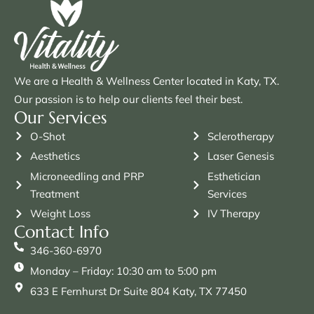
We are a Health & Wellness Center located in Katy, TX.
Our passion is to help our clients feel their best.
Our Services
O-Shot
Sclerotherapy
Aesthetics
Laser Genesis
Microneedling and PRP
Esthetician
Treatment
Services
Weight Loss
IV Therapy
Contact Info
346-360-6970
Monday – Friday: 10:30 am to 5:00 pm
633 E Fernhurst Dr Suite 804 Katy, TX 77450