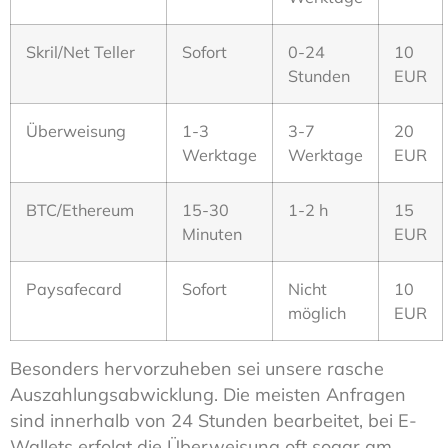
Skril/Net Teller
Sofort
0-24
10
Stunden
EUR
Überweisung
1-3
3-7
20
Werktage
Werktage
EUR
BTC/Ethereum
15-30
1-2 h
15
Minuten
EUR
Paysafecard
Sofort
Nicht
10
möglich
EUR
Besonders hervorzuheben sei unsere rasche
Auszahlungsabwicklung. Die meisten Anfragen
sind innerhalb von 24 Stunden bearbeitet, bei E-
Wallets erfolgt die Überweisung oft sogar am