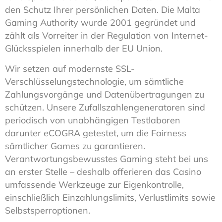
den Schutz Ihrer persönlichen Daten. Die Malta
Gaming Authority wurde 2001 gegründet und
zählt als Vorreiter in der Regulation von Internet-
Glücksspielen innerhalb der EU Union.
Wir setzen auf modernste SSL-
Verschlüsselungstechnologie, um sämtliche
Zahlungsvorgänge und Datenübertragungen zu
schützen. Unsere Zufallszahlengeneratoren sind
periodisch von unabhängigen Testlaboren
darunter eCOGRA getestet, um die Fairness
sämtlicher Games zu garantieren.
Verantwortungsbewusstes Gaming steht bei uns
an erster Stelle – deshalb offerieren das Casino
umfassende Werkzeuge zur Eigenkontrolle,
einschließlich Einzahlungslimits, Verlustlimits sowie
Selbstsperroptionen.