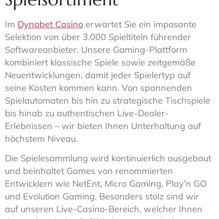
Im
Dynabet Casino
erwartet Sie ein imposante
Selektion von über 3.000 Spieltiteln führender
Softwareanbieter. Unsere Gaming-Plattform
kombiniert klassische Spiele sowie zeitgemäße
Neuentwicklungen, damit jeder Spielertyp auf
seine Kosten kommen kann. Von spannenden
Spielautomaten bis hin zu strategische Tischspiele
bis hinab zu authentischen Live-Dealer-
Erlebnissen – wir bieten Ihnen Unterhaltung auf
höchstem Niveau.
Die Spielesammlung wird kontinuierlich ausgebaut
und beinhaltet Games von renommierten
Entwicklern wie NetEnt, Micro Gaming, Play’n GO
und Evolution Gaming. Besonders stolz sind wir
auf unseren Live-Casino-Bereich, welcher Ihnen