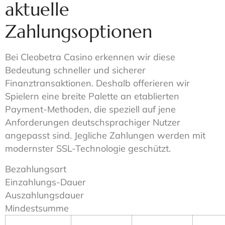
aktuelle
Zahlungsoptionen
Bei Cleobetra Casino erkennen wir diese
Bedeutung schneller und sicherer
Finanztransaktionen. Deshalb offerieren wir
Spielern eine breite Palette an etablierten
Payment-Methoden, die speziell auf jene
Anforderungen deutschsprachiger Nutzer
angepasst sind. Jegliche Zahlungen werden mit
modernster SSL-Technologie geschützt.
Bezahlungsart
Einzahlungs-Dauer
Auszahlungsdauer
Mindestsumme