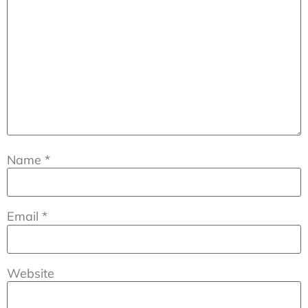
Name
*
Email
*
Website