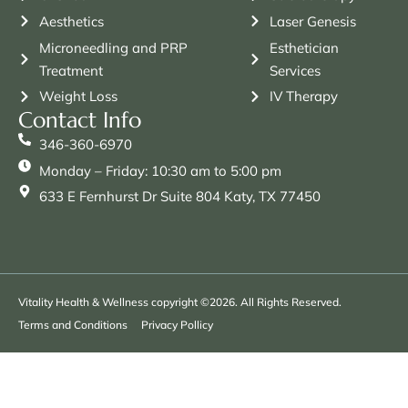
Aesthetics
Laser Genesis
Microneedling and PRP
Esthetician
Treatment
Services
Weight Loss
IV Therapy
Contact Info
346-360-6970
Monday – Friday: 10:30 am to 5:00 pm
633 E Fernhurst Dr Suite 804 Katy, TX 77450
Vitality Health & Wellness copyright ©2026. All Rights Reserved.
Terms and Conditions
Privacy Pollicy