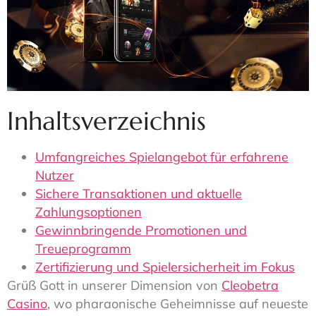
Inhaltsverzeichnis
Umfangreiches Spielangebot für erfahrene
Nutzer
Sichere Transaktionen und aktuelle
Zahlungsoptionen
Gewinnbringende Promotionen und
Treueprogramm
Zertifizierung und Spielersicherheit im Fokus
Grüß Gott in unserer Dimension von
Cleobetra
Casino
, wo pharaonische Geheimnisse auf neueste