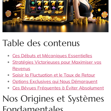
Table des contenus
Ces Débuts et Mécaniques Essentielles
Stratégies Victorieuses pour Maximiser vos
Revenus
Saisir la Fluctuation et le Taux de Retour
Options Exclusives qui Nous Démarquent
Ces Bévues Fréquentes à Éviter Absolument
Nos Origines et Systèmes
Fondamentales