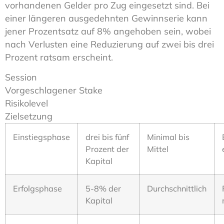
vorhandenen Gelder pro Zug eingesetzt sind. Bei
einer längeren ausgedehnten Gewinnserie kann
jener Prozentsatz auf 8% angehoben sein, wobei
nach Verlusten eine Reduzierung auf zwei bis drei
Prozent ratsam erscheint.
Session
Vorgeschlagener Stake
Risikolevel
Zielsetzung
Einstiegsphase
drei bis fünf
Minimal bis
Prozent der
Mittel
Kapital
Erfolgsphase
5-8% der
Durchschnittlich
Kapital