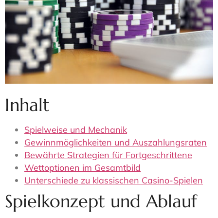
Inhalt
Spielweise und Mechanik
Gewinnmöglichkeiten und Auszahlungsraten
Bewährte Strategien für Fortgeschrittene
Wettoptionen im Gesamtbild
Unterschiede zu klassischen Casino-Spielen
Spielkonzept und Ablauf