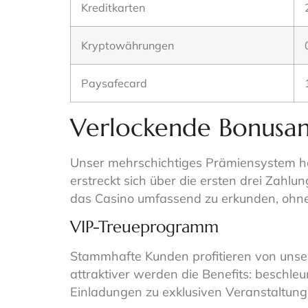
Kreditkarten
Kryptowährungen
Paysafecard
Verlockende Bonusa
Unser mehrschichtiges Prämiensystem h
erstreckt sich über die ersten drei Zahlu
das Casino umfassend zu erkunden, ohne 
VIP-Treueprogramm
Stammhafte Kunden profitieren von unse
attraktiver werden die Benefits: besch
Einladungen zu exklusiven Veranstaltun