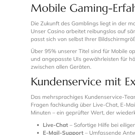
Mobile Gaming-Erfa
Die Zukunft des Gamblings liegt in der m
Unser Casino arbeitet reibungslos auf sä
passt sich von selbst Ihrer Bildschirmgrö
Über 95% unserer Titel sind für Mobile o
und angepasste UIs gewährleisten für höc
zwischen allen Geräten.
Kundenservice mit Ex
Das mehrsprachiges Kundenservice-Team 
Fragen fachkundig über Live-Chat, E-Mail 
Minuten – ein geprüfter Wert, der wieder
Live-Chat
– Sofortige Hilfe bei eili
E-Mail-Support
– Umfassende Antwo