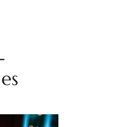
p Our App
Contact Us
-
ges