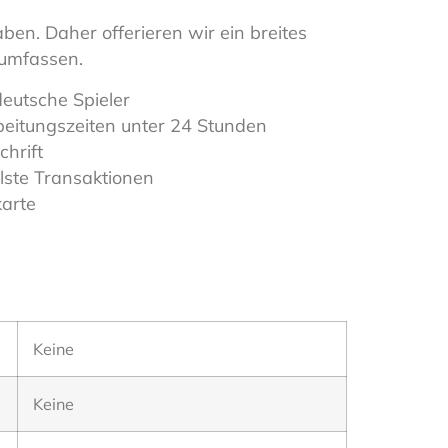
ben. Daher offerieren wir ein breites
 umfassen.
eutsche Spieler
beitungszeiten unter 24 Stunden
hrift
lste Transaktionen
karte
Keine
Keine