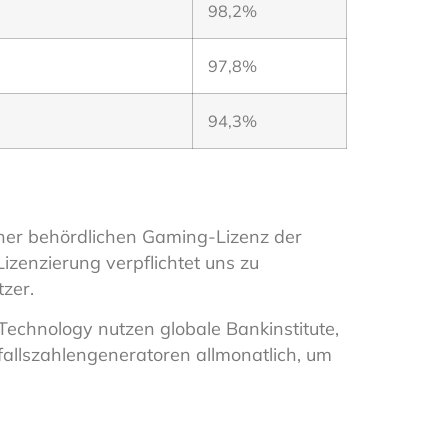
98,2%
97,8%
94,3%
iner behördlichen Gaming-Lizenz der
izenzierung verpflichtet uns zu
zer.
Technology nutzen globale Bankinstitute,
fallszahlengeneratoren allmonatlich, um