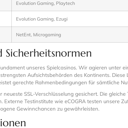
Evolution Gaming, Playtech
Evolution Gaming, Ezugi
NetEnt, Microgaming
d Sicherheitsnormen
Fundament unseres Spielcasinos. Wir agieren unter e
strengsten Aufsichtsbehörden des Kontinents. Diese L
istet gerechte Rahmenbedingungen für sämtliche Nut
neueste SSL-Verschlüsselung gesichert. Die gleiche 
. Externe Testinstitute wie eCOGRA testen unsere Zu
wogene Gewinnchancen zu gewährleisten.
tionen