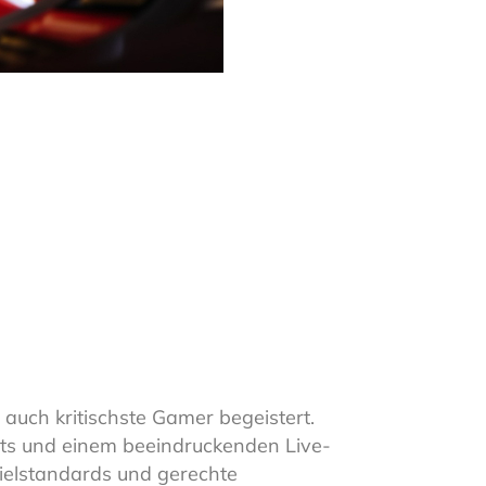
 auch kritischste Gamer begeistert.
pots und einem beeindruckenden Live-
ielstandards und gerechte