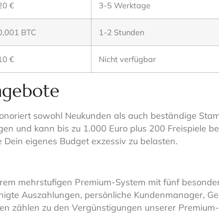
20 €
3-5 Werktage
0,001 BTC
1-2 Stunden
10 €
Nicht verfügbar
ngebote
onoriert sowohl Neukunden als auch beständige Sta
ngen und kann bis zu 1.000 Euro plus 200 Freispiele bei
Dein eigenes Budget exzessiv zu belasten.
rem mehrstufigen Premium-System mit fünf besondere
leunigte Auszahlungen, persönliche Kundenmanager, 
gen zählen zu den Vergünstigungen unserer Premium-M