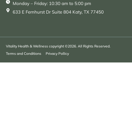
Monday – Friday: 10:30 am to 5:00 pm
633 E Fernhurst Dr Suite 804 Katy, TX 77450
Vitality Health & Wellness copyright ©2026. All Rights Reserved.
Terms and Conditions
Privacy Pollicy