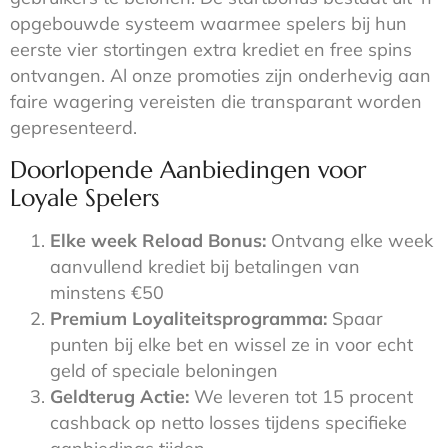
opgebouwde systeem waarmee spelers bij hun
eerste vier stortingen extra krediet en free spins
ontvangen. Al onze promoties zijn onderhevig aan
faire wagering vereisten die transparant worden
gepresenteerd.
Doorlopende Aanbiedingen voor
Loyale Spelers
Elke week Reload Bonus:
Ontvang elke week
aanvullend krediet bij betalingen van
minstens €50
Premium Loyaliteitsprogramma:
Spaar
punten bij elke bet en wissel ze in voor echt
geld of speciale beloningen
Geldterug Actie:
We leveren tot 15 procent
cashback op netto losses tijdens specifieke