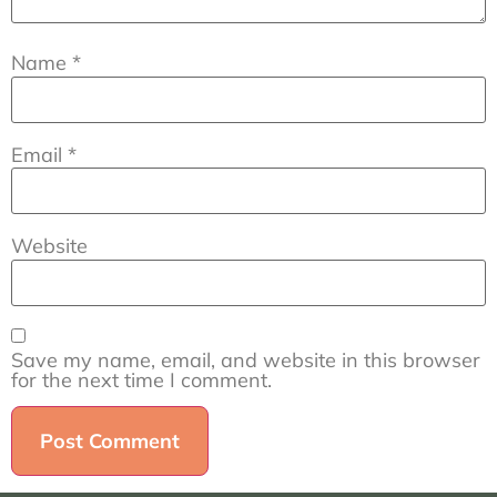
Name
*
Email
*
Website
Save my name, email, and website in this browser
for the next time I comment.