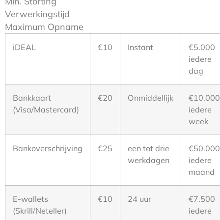
Min. Storting
Verwerkingstijd
Maximum Opname
iDEAL
€10
Instant
€5.000
iedere
dag
Bankkaart
€20
Onmiddellijk
€10.000
(Visa/Mastercard)
iedere
week
Bankoverschrijving
€25
een tot drie
€50.000
werkdagen
iedere
maand
E-wallets
€10
24 uur
€7.500
(Skrill/Neteller)
iedere