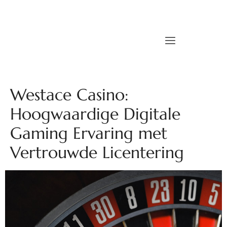
Westace Casino:
Hoogwaardige Digitale
Gaming Ervaring met
Vertrouwde Licentering