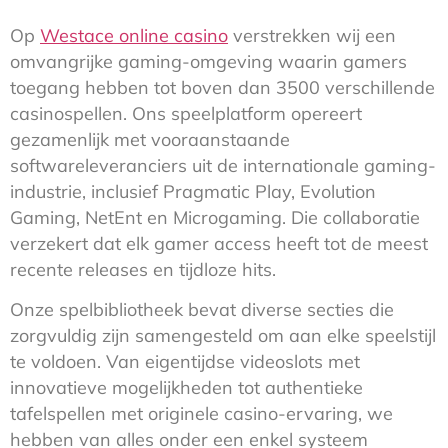
Op
Westace online casino
verstrekken wij een
omvangrijke gaming-omgeving waarin gamers
toegang hebben tot boven dan 3500 verschillende
casinospellen. Ons speelplatform opereert
gezamenlijk met vooraanstaande
softwareleveranciers uit de internationale gaming-
industrie, inclusief Pragmatic Play, Evolution
Gaming, NetEnt en Microgaming. Die collaboratie
verzekert dat elk gamer access heeft tot de meest
recente releases en tijdloze hits.
Onze spelbibliotheek bevat diverse secties die
zorgvuldig zijn samengesteld om aan elke speelstijl
te voldoen. Van eigentijdse videoslots met
innovatieve mogelijkheden tot authentieke
tafelspellen met originele casino-ervaring, we
hebben van alles onder een enkel systeem