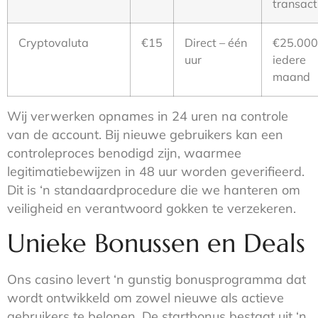
transact
Cryptovaluta
€15
Direct – één
€25.000
uur
iedere
maand
Wij verwerken opnames in 24 uren na controle
van de account. Bij nieuwe gebruikers kan een
controleproces benodigd zijn, waarmee
legitimatiebewijzen in 48 uur worden geverifieerd.
Dit is ‘n standaardprocedure die we hanteren om
veiligheid en verantwoord gokken te verzekeren.
Unieke Bonussen en Deals
Ons casino levert ‘n gunstig bonusprogramma dat
wordt ontwikkeld om zowel nieuwe als actieve
gebruikers te belonen. De startbonus bestaat uit ‘n