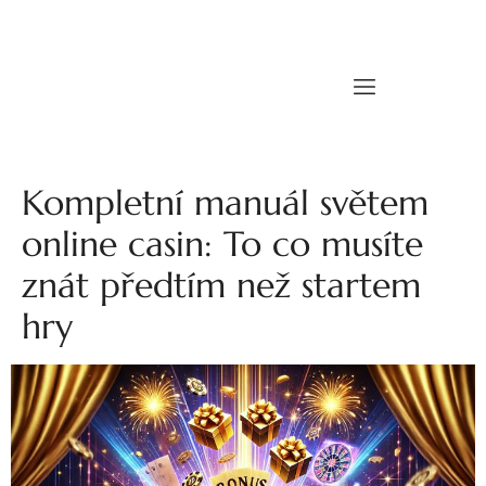
Kompletní manuál světem
online casin: To co musíte
znát předtím než startem
hry