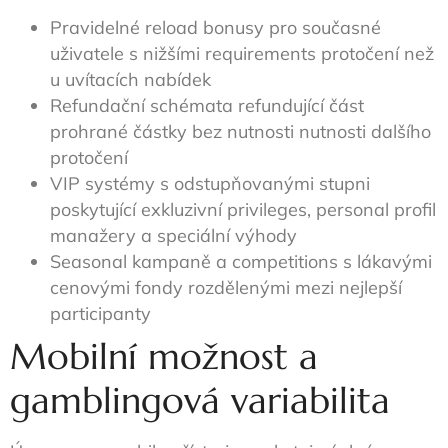
Pravidelné reload bonusy pro současné
uživatele s nižšími requirements protočení než
u uvítacích nabídek
Refundační schémata refundující část
prohrané částky bez nutnosti nutnosti dalšího
protočení
VIP systémy s odstupňovanými stupni
poskytující exkluzivní privileges, personal profil
manažery a speciální výhody
Seasonal kampaně a competitions s lákavými
cenovými fondy rozdělenými mezi nejlepší
participanty
Mobilní možnost a
gamblingová variabilita