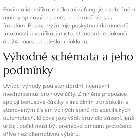
Povinná identifikace zákazníků funguje k zabránění
money špinavých peněz a ochraně versus
fraudům. Postup vyžaduje poskytnutí dokumentů
totožnosti a verifikaci místa, standardně dokončí
do 24 hours od odeslání dokladů.
Výhodné schémata a jeho
podmínky
Uvítací výhody jsou standardní incentivní
mechanismus pro nové účty. Zmíněné propozice
spojují bonusové částky k iniciálním transakcím s
stanoveným číslem volných spinů na specifických
automatech. Klíčové jsou však pravidla sázení, jenž
určují, počet musí být prémiová amount protočena
dříve než alternativou výběru.