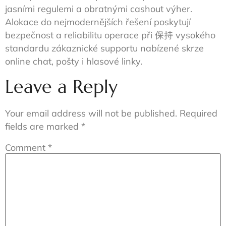
jasními regulemi a obratnými cashout výher.
Alokace do nejmodernějších řešení poskytují
bezpečnost a reliabilitu operace při 保持 vysokého
standardu zákaznické supportu nabízené skrze
online chat, pošty i hlasové linky.
Leave a Reply
Your email address will not be published.
Required
fields are marked
*
Comment
*