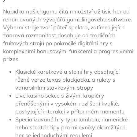
Nabídka našichgamu čítá množství až tisíc her od
renomovaných vývojářů gamblingového software.
Výherní stroje tvoří páteř spektra, zatímco jejích
žánrová rozmanitost dosahuje od tradičních
fruitových strojů po pokročilé digitální hry s
komplexními bonusovými funkcemi a progresivními
prizes.
Klasické karetkové a stolní hry obsahující
různé verze texas blackjacku, a rulety s
variabilními stavkovými stropy
Live kasino sekce s živými krupiéry
přenášenými v vysokém rozlišení kvalitě,
poskytující interakci v přítomném momentu
Specializované hry typu tombolu, numerické
nebo scratch tipy pro milovníky okamžitých
her se jednoduchými regulemi