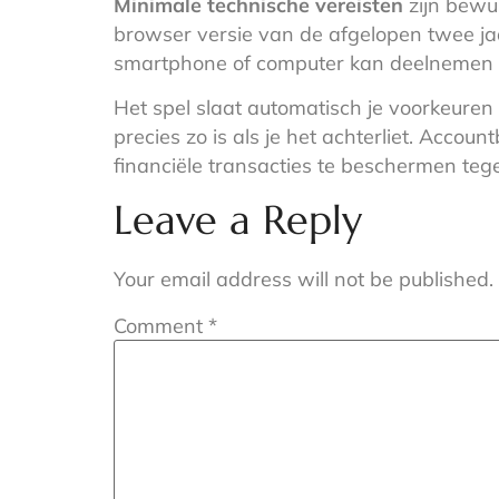
Minimale technische vereisten
zijn bewu
browser versie van de afgelopen twee jaa
smartphone of computer kan deelnemen 
Het spel slaat automatisch je voorkeuren 
precies zo is als je het achterliet. Acco
financiële transacties te beschermen te
Leave a Reply
Your email address will not be published.
Comment
*