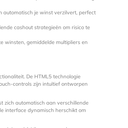
automatisch je winst verzilvert, perfect
lende cashout strategieën om risico te
te winsten, gemiddelde multipliers en
tionaliteit. De HTML5 technologie
ch-controls zijn intuïtief ontworpen
t zich automatisch aan verschillende
de interface dynamisch herschikt om