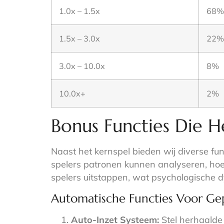
1.0x – 1.5x
68%
1.5x – 3.0x
22%
3.0x – 10.0x
8%
10.0x+
2%
Bonus Functies Die H
Naast het kernspel bieden wij diverse fu
spelers patronen kunnen analyseren, hoew
spelers uitstappen, wat psychologische d
Automatische Functies Voor G
Auto-Inzet Systeem:
Stel herhaalde