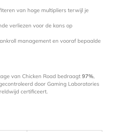
teren van hoge multipliers terwijl je
de verliezen voor de kans op
e bankroll management en vooraf bepaalde
entage van Chicken Road bedraagt
97%
,
is gecontroleerd door Gaming Laboratories
ldwijd certificeert.