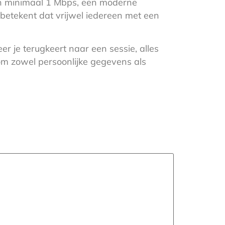
an minimaal 1 Mbps, een moderne
 betekent dat vrijwel iedereen met een
er je terugkeert naar een sessie, alles
 om zowel persoonlijke gegevens als