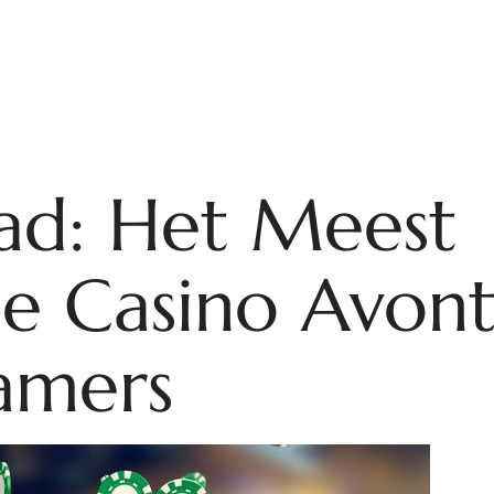
Menu of Services
Just For You
About Us
Sho
ad: Het Meest
 Casino Avont
amers