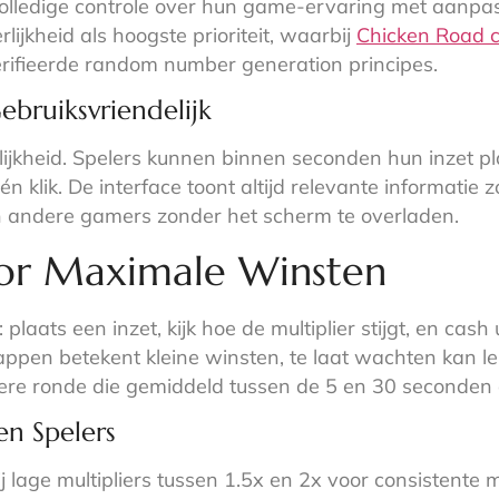
olledige controle over hun game-ervaring met aanpas
lijkheid als hoogste prioriteit, waarbij
Chicken Road 
verifieerde random number generation principes.
bruiksvriendelijk
lijkheid. Spelers kunnen binnen seconden hun inzet pl
n klik. De interface toont altijd relevante informatie 
n andere gamers zonder het scherm te overladen.
oor Maximale Winsten
laats een inzet, kijk hoe de multiplier stijgt, en cash 
tappen betekent kleine winsten, te laat wachten kan lei
dere ronde die gemiddeld tussen de 5 en 30 seconden 
en Spelers
j lage multipliers tussen 1.5x en 2x voor consistent