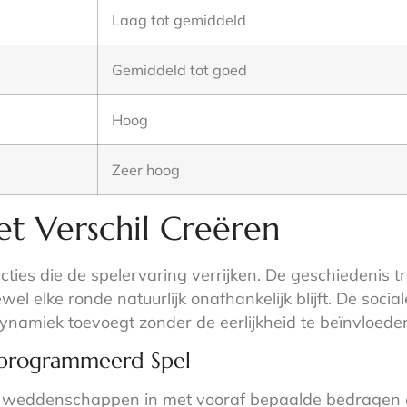
Laag tot gemiddeld
Gemiddeld tot goed
Hoog
Zeer hoog
et Verschil Creëren
ncties die de spelervaring verrijken. De geschiedenis
el elke ronde natuurlijk onafhankelijk blijft. De soc
ynamiek toevoegt zonder de eerlijkheid te beïnvloede
eprogrammeerd Spel
 weddenschappen in met vooraf bepaalde bedragen 