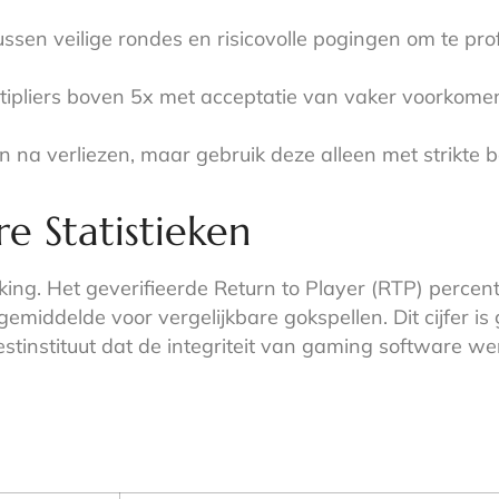
ssen veilige rondes en risicovolle pogingen om te profi
ipliers boven 5x met acceptatie van vaker voorkomen
n na verliezen, maar gebruik deze alleen met strikt
e Statistieken
rking. Het geverifieerde Return to Player (RTP) perc
egemiddelde voor vergelijkbare gokspellen. Dit cijfer 
stinstituut dat de integriteit van gaming software were