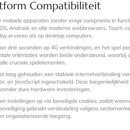
tform Compatibiliteit
or mobiele apparaten zonder enige compromis in func
iOS, Android, en alle moderne webbrowsers. Touch-con
ay ervaren als op desktop computers.
an drie seconden op 4G verbindingen, en het spel pas
ntale oriëntaties worden beide ondersteund, waarbij 
lle cruciale spelelementen.
st laag gehouden: een stabiele internetverbinding v
r, en JavaScript ingeschakeld. Deze toegankelijkheid
zonder dure hardware investeringen.
en instellingen op via beveiligde cookies, zodat wanne
untbeveiliging gebruikt versleuteling volgens sectorno
gen ongeautoriseerde toegang.