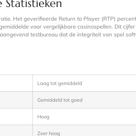
 Statistieken
eratie. Het geverifieerde Return to Player (RTP) per
egemiddelde voor vergelijkbare casinospellen. Dit cijf
naangevend testbureau dat de integriteit van spel soft
Laag tot gemiddeld
Gemiddeld tot goed
Hoog
Zeer hoog