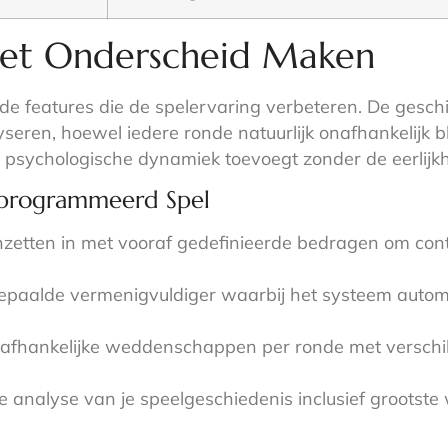
Het Onderscheid Maken
de features die de spelervaring verbeteren. De geschi
n, hoewel iedere ronde natuurlijk onafhankelijk blij
sychologische dynamiek toevoegt zonder de eerlijkh
eprogrammeerd Spel
nzetten in met vooraf gedefinieerde bedragen om con
bepaalde vermenigvuldiger waarbij het systeem automat
fhankelijke weddenschappen per ronde met verschille
e analyse van je speelgeschiedenis inclusief grootste 