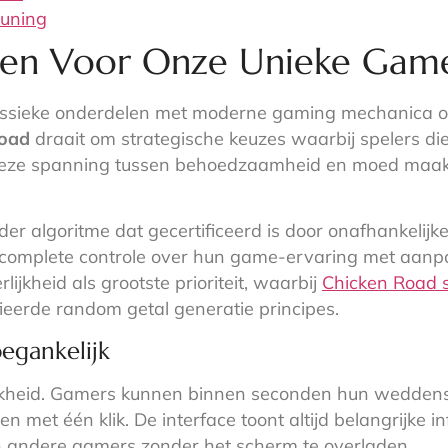
euning
zen Voor Onze Unieke Gam
lassieke onderdelen met moderne gaming mechanica op
Road
draait om strategische keuzes waarbij spelers di
 Deze spanning tussen behoedzaamheid en moed maakt
r algoritme dat gecertificeerd is door onafhankelijke te
complete controle over hun game-ervaring met aanpa
lijkheid als grootste prioriteit, waarbij
Chicken Road 
fieerde random getal generatie principes.
egankelijk
elijkheid. Gamers kunnen binnen seconden hun wedden
n met één klik. De interface toont altijd belangrijke in
n andere gamers zonder het scherm te overladen.