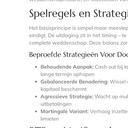
Spelregels en Strate
Het basisprincipe is simpel maar meeslepe
eindigt. De uitdaging zit in het timing – 
complete weddenschap. Deze balans zorgt
Beproefde Strategieën Voor Do
Behoudende Aanpak:
Cash out bij 
lange termijn ophopen
Gebalanceerde Benadering:
Wissel a
kapitaal beschermt
Agressieve Strategie:
Wacht op multi
uitbetalingen
Martingale Variant:
Verhoog inzette
limieten