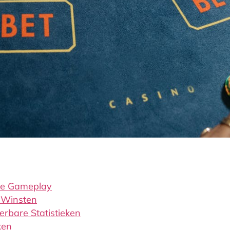
ke Gameplay
e Winsten
erbare Statistieken
ken