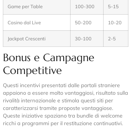
Game per Table
100-300
5-15
Casino dal Live
50-200
10-20
Jackpot Crescenti
30-100
2-5
Bonus e Campagne
Competitive
Questi incentivi presentati dalle portali straniere
appaiono a essere molto vantaggiosi, risultato sulla
rivalità internazionale e stimola questi siti per
caratterizzarsi tramite proposte vantaggiose.
Queste iniziative spaziano tra bundle di welcome
ricchi a programmi per il restituzione continuativi.