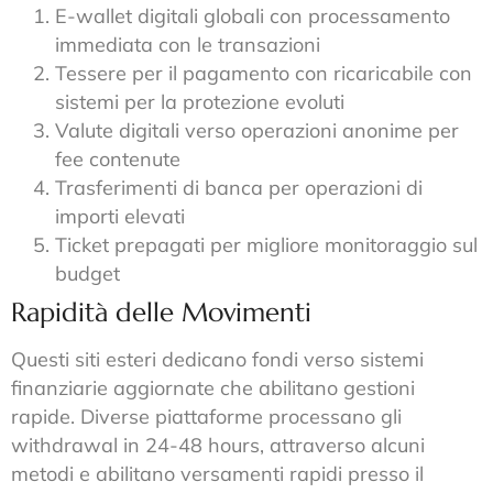
E-wallet digitali globali con processamento
immediata con le transazioni
Tessere per il pagamento con ricaricabile con
sistemi per la protezione evoluti
Valute digitali verso operazioni anonime per
fee contenute
Trasferimenti di banca per operazioni di
importi elevati
Ticket prepagati per migliore monitoraggio sul
budget
Rapidità delle Movimenti
Questi siti esteri dedicano fondi verso sistemi
finanziarie aggiornate che abilitano gestioni
rapide. Diverse piattaforme processano gli
withdrawal in 24-48 hours, attraverso alcuni
metodi e abilitano versamenti rapidi presso il