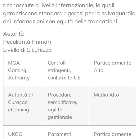
riconosciute a livello internazionale, le quali
garantiscono standard rigorosi per la salvaguardia
dei informazioni con equità delle transazioni.
Autorità
Peculiarità Primari
Livello di Sicurezza
MGA
Controlli
Particolarmente
Gaming
stringenti,
Alto
Authority
conformità UE
Autorità di
Procedure
Medio Alto
Curaçao
semplificate,
eGaming
agilità
gestionale
UKGC
Parametri
Particolarmente