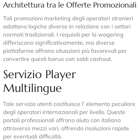
Architettura tra le Offerte Promozionali
Tali promozioni marketing degli operatori stranieri
adottano logiche diverse in relazione con i settori
normati tradizionali. I requisiti per la wagering
differiscono significativamente, ma diverse
piattaforme offrono situazioni più favorevoli per
convertire questi bonus con soldi cashout.
Servizio Player
Multilingue
Tale servizio utenti costituisce l’ elemento peculiare
degli operatori internazionali per livello. Queste
portali professionali offrono aiuto con italiano
attraverso mezzi vari, offrendo risoluzioni rapide
per eventuali difficoltà.