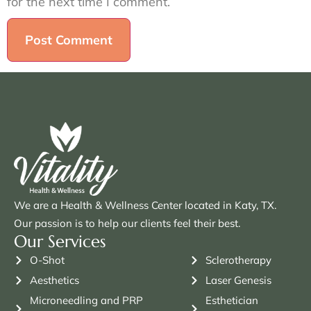
for the next time I comment.
We are a Health & Wellness Center located in Katy, TX.
Our passion is to help our clients feel their best.
Our Services
O-Shot
Sclerotherapy
Aesthetics
Laser Genesis
Microneedling and PRP
Esthetician