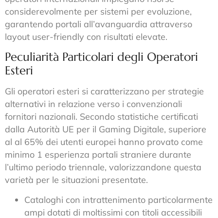
considerevolmente per sistemi per evoluzione,
garantendo portali all’avanguardia attraverso
layout user-friendly con risultati elevate.
Peculiarità Particolari degli Operatori
Esteri
Gli operatori esteri si caratterizzano per strategie
alternativi in relazione verso i convenzionali
fornitori nazionali. Secondo statistiche certificati
dalla Autorità UE per il Gaming Digitale, superiore
al al 65% dei utenti europei hanno provato come
minimo 1 esperienza portali straniere durante
l’ultimo periodo triennale, valorizzandone questa
varietà per le situazioni presentate.
Cataloghi con intrattenimento particolarmente
ampi dotati di moltissimi con titoli accessibili