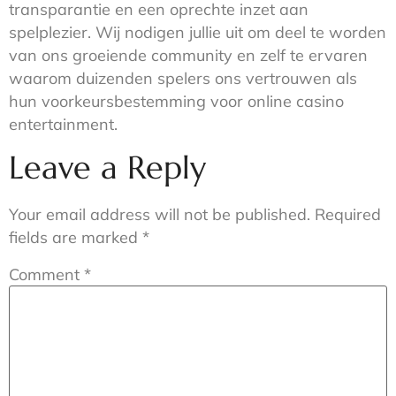
transparantie en een oprechte inzet aan
spelplezier. Wij nodigen jullie uit om deel te worden
van ons groeiende community en zelf te ervaren
waarom duizenden spelers ons vertrouwen als
hun voorkeursbestemming voor online casino
entertainment.
Leave a Reply
Your email address will not be published.
Required
fields are marked
*
Comment
*