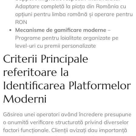
Adaptare completă la piața din România cu
opțiuni pentru limba română și operare pentru
RON
Mecanisme de gamificare moderne
–
Programe pentru loialitate organizate pe
level-uri cu premii personalizate
Criterii Principale
referitoare la
Identificarea Platformelor
Moderni
Găsirea unei operatori având încredere presupune
o anumită verificare structurată privind diverselor
factori funcționale. Clienții avizați dau importanță