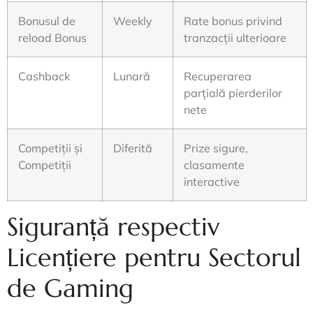
Bonusul de
Weekly
Rate bonus privind
reload Bonus
tranzacții ulterioare
Cashback
Lunară
Recuperarea
parțială pierderilor
nete
Competiții și
Diferită
Prize sigure,
Competiții
clasamente
interactive
Siguranță respectiv
Licențiere pentru Sectorul
de Gaming