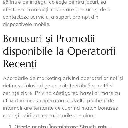
să intre pe întregul colecție pentru jocuri, să
efectueze tranzacții monetare precum și de a
contacteze serviciul a suport prompt din
dispozitivele mobile.
Bonusuri și Promoții
disponibile la Operatorii
Recenți
Abordările de marketing privind operatorilor noi își
definesc folosind generozitatevizibilă sporită și
cerințe clare. Privind câștigarea bazei primare cu
utilizatori, acești operatori dezvoltă pachete de
întâmpinare tentante ce cuprind match bonuses
mari și rotiri bonus cu jocurile premium.
Oferte pentru Înregistrare Structurate
–