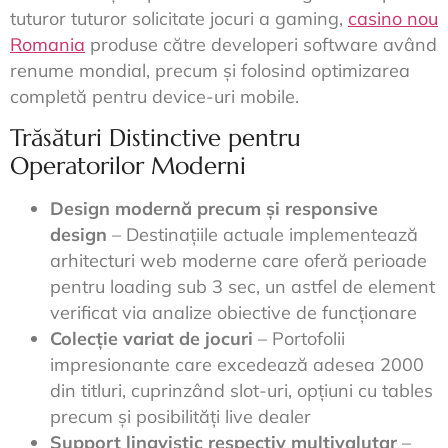
tuturor tuturor solicitate jocuri a gaming,
casino nou
Romania
produse către developeri software având
renume mondial, precum și folosind optimizarea
completă pentru device-uri mobile.
Trăsături Distinctive pentru
Operatorilor Moderni
Design modernă precum și responsive
design
– Destinațiile actuale implementează
arhitecturi web moderne care oferă perioade
pentru loading sub 3 sec, un astfel de element
verificat via analize obiective de funcționare
Colecție variat de jocuri
– Portofolii
impresionante care excedează adesea 2000
din titluri, cuprinzând slot-uri, opțiuni cu tables
precum și posibilități live dealer
Support lingvistic respectiv multivalutar
–