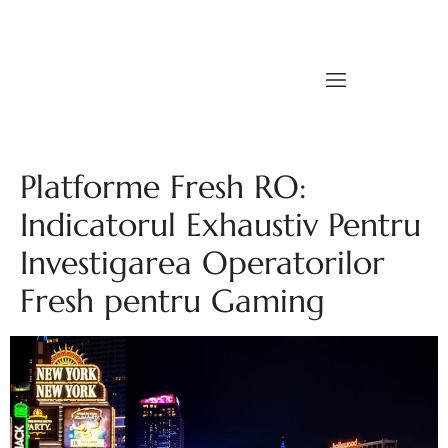
Platforme Fresh RO:
Indicatorul Exhaustiv Pentru
Investigarea Operatorilor
Fresh pentru Gaming