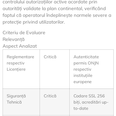
controlului autorizațiilor active acordate prin
autorități validate la plan continental, verificând
faptul că operatorul îndeplinește normele severe a
protecție privind utilizatorilor.
Criteriu de Evaluare
Relevanță
Aspect Analizat
Reglementare
Critică
Autenticitate
respectiv
permis ONJN
Licențiere
respectiv
instituțiile
europene
Siguranță
Critică
Codare SSL 256
Tehnică
biți, acreditări up-
to-date