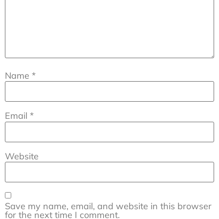
Name
*
Email
*
Website
Save my name, email, and website in this browser
for the next time I comment.