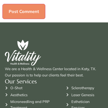
We are a Health & Wellness Center located in Katy, TX.
Our passion is to help our clients feel their best.
Our Services
O-Shot
Sclerotherapy
Aesthetics
Laser Genesis
Microneedling and PRP
Esthetician
Treatment
Services