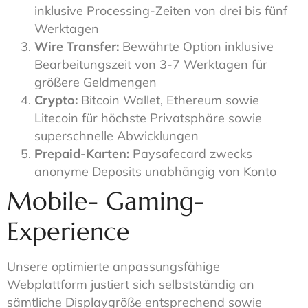
inklusive Processing-Zeiten von drei bis fünf
Werktagen
Wire Transfer:
Bewährte Option inklusive
Bearbeitungszeit von 3-7 Werktagen für
größere Geldmengen
Crypto:
Bitcoin Wallet, Ethereum sowie
Litecoin für höchste Privatsphäre sowie
superschnelle Abwicklungen
Prepaid-Karten:
Paysafecard zwecks
anonyme Deposits unabhängig von Konto
Mobile- Gaming-
Experience
Unsere optimierte anpassungsfähige
Webplattform justiert sich selbstständig an
sämtliche Displaygröße entsprechend sowie