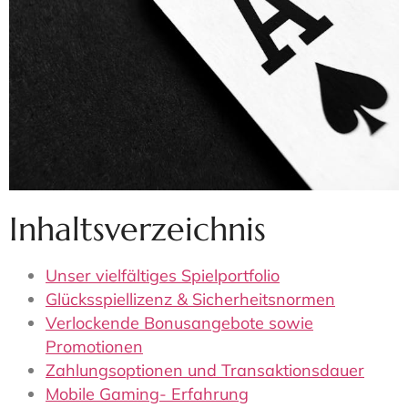
Inhaltsverzeichnis
Unser vielfältiges Spielportfolio
Glücksspiellizenz & Sicherheitsnormen
Verlockende Bonusangebote sowie
Promotionen
Zahlungsoptionen und Transaktionsdauer
Mobile Gaming- Erfahrung