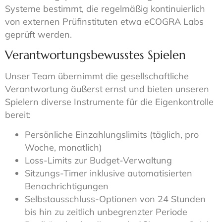
Systeme bestimmt, die regelmäßig kontinuierlich
von externen Prüfinstituten etwa eCOGRA Labs
geprüft werden.
Verantwortungsbewusstes Spielen
Unser Team übernimmt die gesellschaftliche
Verantwortung äußerst ernst und bieten unseren
Spielern diverse Instrumente für die Eigenkontrolle
bereit:
Persönliche Einzahlungslimits (täglich, pro
Woche, monatlich)
Loss-Limits zur Budget-Verwaltung
Sitzungs-Timer inklusive automatisierten
Benachrichtigungen
Selbstausschluss-Optionen von 24 Stunden
bis hin zu zeitlich unbegrenzter Periode