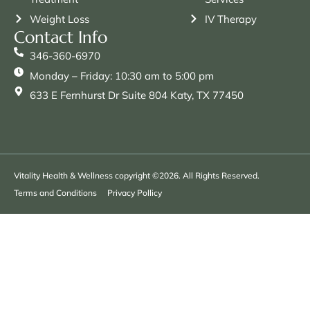
Weight Loss
IV Therapy
Contact Info
346-360-6970
Monday – Friday: 10:30 am to 5:00 pm
633 E Fernhurst Dr Suite 804 Katy, TX 77450
Vitality Health & Wellness copyright ©2026. All Rights Reserved.
Terms and Conditions
Privacy Pollicy