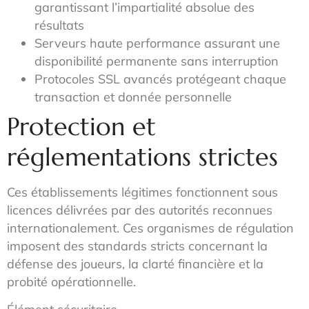
garantissant l’impartialité absolue des
résultats
Serveurs haute performance assurant une
disponibilité permanente sans interruption
Protocoles SSL avancés protégeant chaque
transaction et donnée personnelle
Protection et
réglementations strictes
Ces établissements légitimes fonctionnent sous
licences délivrées par des autorités reconnues
internationalement. Ces organismes de régulation
imposent des standards stricts concernant la
défense des joueurs, la clarté financière et la
probité opérationnelle.