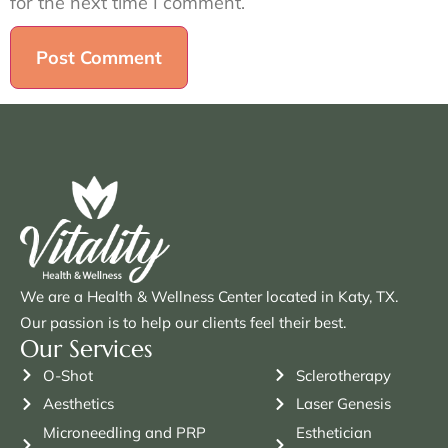
for the next time I comment.
We are a Health & Wellness Center located in Katy, TX.
Our passion is to help our clients feel their best.
Our Services
O-Shot
Sclerotherapy
Aesthetics
Laser Genesis
Microneedling and PRP
Esthetician