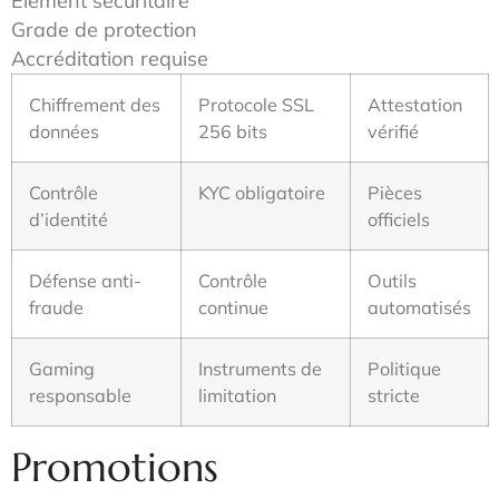
Élément sécuritaire
Grade de protection
Accréditation requise
Chiffrement des
Protocole SSL
Attestation
données
256 bits
vérifié
Contrôle
KYC obligatoire
Pièces
d’identité
officiels
Défense anti-
Contrôle
Outils
fraude
continue
automatisés
Gaming
Instruments de
Politique
responsable
limitation
stricte
Promotions