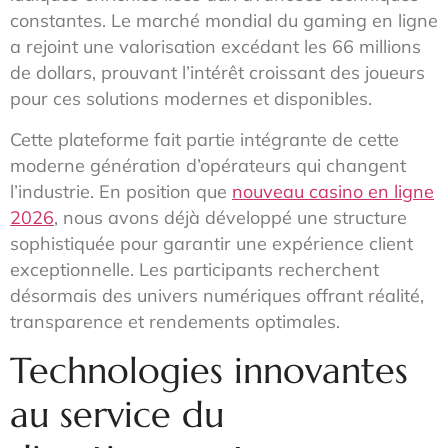
constantes. Le marché mondial du gaming en ligne
a rejoint une valorisation excédant les 66 millions
de dollars, prouvant l’intérêt croissant des joueurs
pour ces solutions modernes et disponibles.
Cette plateforme fait partie intégrante de cette
moderne génération d’opérateurs qui changent
l’industrie. En position que
nouveau casino en ligne
2026
, nous avons déjà développé une structure
sophistiquée pour garantir une expérience client
exceptionnelle. Les participants recherchent
désormais des univers numériques offrant réalité,
transparence et rendements optimales.
Technologies innovantes
au service du