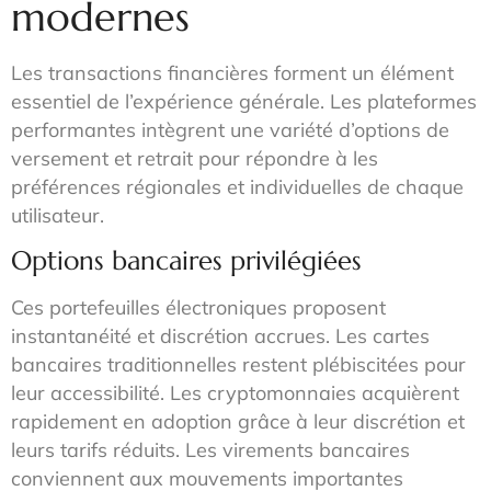
modernes
Les transactions financières forment un élément
essentiel de l’expérience générale. Les plateformes
performantes intègrent une variété d’options de
versement et retrait pour répondre à les
préférences régionales et individuelles de chaque
utilisateur.
Options bancaires privilégiées
Ces portefeuilles électroniques proposent
instantanéité et discrétion accrues. Les cartes
bancaires traditionnelles restent plébiscitées pour
leur accessibilité. Les cryptomonnaies acquièrent
rapidement en adoption grâce à leur discrétion et
leurs tarifs réduits. Les virements bancaires
conviennent aux mouvements importantes