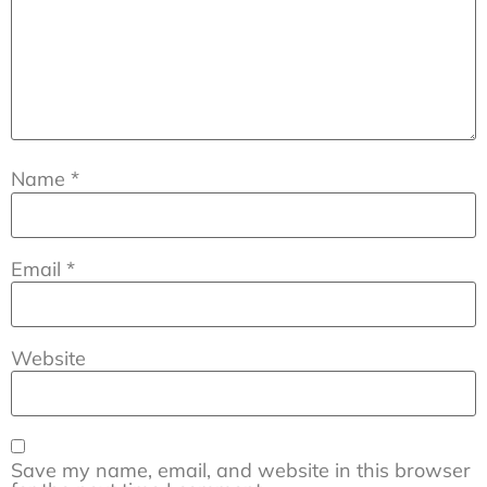
Name
*
Email
*
Website
Save my name, email, and website in this browser