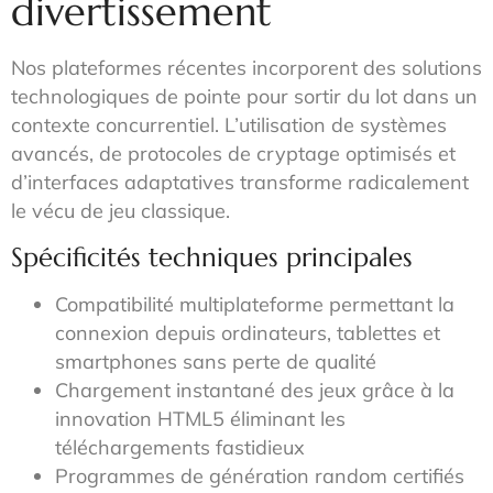
divertissement
Nos plateformes récentes incorporent des solutions
technologiques de pointe pour sortir du lot dans un
contexte concurrentiel. L’utilisation de systèmes
avancés, de protocoles de cryptage optimisés et
d’interfaces adaptatives transforme radicalement
le vécu de jeu classique.
Spécificités techniques principales
Compatibilité multiplateforme permettant la
connexion depuis ordinateurs, tablettes et
smartphones sans perte de qualité
Chargement instantané des jeux grâce à la
innovation HTML5 éliminant les
téléchargements fastidieux
Programmes de génération random certifiés