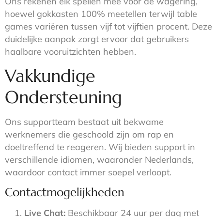
Ons rekenen elk spellen mee voor de wagering,
hoewel gokkasten 100% meetellen terwijl table
games variëren tussen vijf tot vijftien procent. Deze
duidelijke aanpak zorgt ervoor dat gebruikers
haalbare vooruitzichten hebben.
Vakkundige
Ondersteuning
Ons supportteam bestaat uit bekwame
werknemers die geschoold zijn om rap en
doeltreffend te reageren. Wij bieden support in
verschillende idiomen, waaronder Nederlands,
waardoor contact immer soepel verloopt.
Contactmogelijkheden
Live Chat:
Beschikbaar 24 uur per dag met