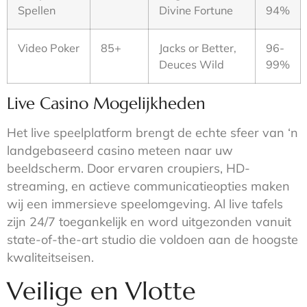
Spellen
Divine Fortune
94%
Video Poker
85+
Jacks or Better,
96-
Deuces Wild
99%
Live Casino Mogelijkheden
Het live speelplatform brengt de echte sfeer van ‘n
landgebaseerd casino meteen naar uw
beeldscherm. Door ervaren croupiers, HD-
streaming, en actieve communicatieopties maken
wij een immersieve speelomgeving. Al live tafels
zijn 24/7 toegankelijk en word uitgezonden vanuit
state-of-the-art studio die voldoen aan de hoogste
kwaliteitseisen.
Veilige en Vlotte