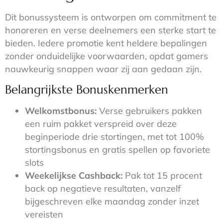
Dit bonussysteem is ontworpen om commitment te
honoreren en verse deelnemers een sterke start te
bieden. Iedere promotie kent heldere bepalingen
zonder onduidelijke voorwaarden, opdat gamers
nauwkeurig snappen waar zij aan gedaan zijn.
Belangrijkste Bonuskenmerken
Welkomstbonus:
Verse gebruikers pakken
een ruim pakket verspreid over deze
beginperiode drie stortingen, met tot 100%
stortingsbonus en gratis spellen op favoriete
slots
Weekelijkse Cashback:
Pak tot 15 procent
back op negatieve resultaten, vanzelf
bijgeschreven elke maandag zonder inzet
vereisten