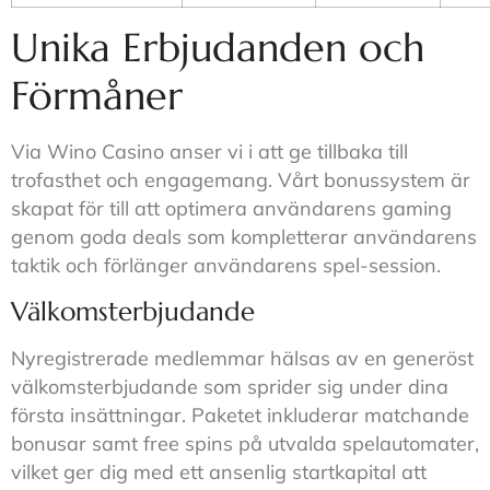
Unika Erbjudanden och
Förmåner
Via Wino Casino anser vi i att ge tillbaka till
trofasthet och engagemang. Vårt bonussystem är
skapat för till att optimera användarens gaming
genom goda deals som kompletterar användarens
taktik och förlänger användarens spel-session.
Välkomsterbjudande
Nyregistrerade medlemmar hälsas av en generöst
välkomsterbjudande som sprider sig under dina
första insättningar. Paketet inkluderar matchande
bonusar samt free spins på utvalda spelautomater,
vilket ger dig med ett ansenlig startkapital att