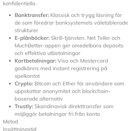
konfidentiella.
Banktransfer:
Klassisk och trygg lösning för
de som föredrar banksystemets väletablerade
strukturer
E-plånböcker:
Skrill-tjänsten, Net Teller och
MuchBetter-appen ger omedelbara deposits
och effektiva utbetalningar
Kortbetalningar:
Visa och Mastercard
godkänns med instant registrering på
spelkontot
Crypto:
Bitcoin och Ether för användare som
uppskattar anonymitet och blockchain-
baserade alternativ
Trustly:
Skandinavisk direkttransfer som
möjliggör betalningar fri från konto
Metod
Insättningstid