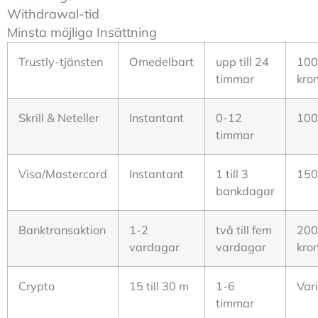
Withdrawal-tid
Minsta möjliga Insättning
Trustly-tjänsten
Omedelbart
upp till 24
100
timmar
kro
Skrill & Neteller
Instantant
0-12
100
timmar
Visa/Mastercard
Instantant
1 till 3
150
bankdagar
Banktransaktion
1-2
två till fem
200
vardagar
vardagar
kro
Crypto
15 till 30 m
1-6
Var
timmar