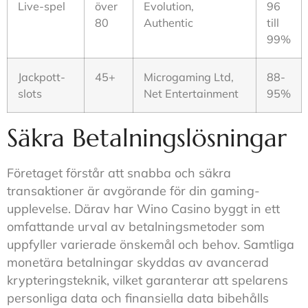
Live-spel
över
Evolution,
96
80
Authentic
till
99%
Jackpott-
45+
Microgaming Ltd,
88-
slots
Net Entertainment
95%
Säkra Betalningslösningar
Företaget förstår att snabba och säkra
transaktioner är avgörande för din gaming-
upplevelse. Därav har Wino Casino byggt in ett
omfattande urval av betalningsmetoder som
uppfyller varierade önskemål och behov. Samtliga
monetära betalningar skyddas av avancerad
krypteringsteknik, vilket garanterar att spelarens
personliga data och finansiella data bibehålls