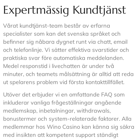
Expertmässig Kundtjänst
Vårat kundtjänst-team består av erfarna
specialister som kan det svenska språket och
befinner sig nåbara dygnet runt via chatt, email
och telefonlinje. Vi sätter effektiva svarstider och
praktiska svar före automatiska meddelanden.
Medel responstid i livechatten är under två
minuter, och teamets målsättning är alltid att reda
ut spelarens problem vid första kontakttillfället.
Utöver det erbjuder vi en omfattande FAQ som
inkluderar vanliga frågeställningar angående
medlemskap, inbetalningar, withdrawals,
bonustermer och system-relaterade faktorer. Alla
medlemmar hos Wino Casino kan känna sig säkra
med insikten att kompetent support ständigt