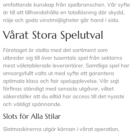
omfattande kunskap från spelbranschen. Vår syfte
är till att tillhandahålla en totallösning där skydd,
nöje och goda vinstmöjligheter går hand i sida.
Vårat Stora Spelutval
Företaget är stolta med det sortiment som
utbreder sig till över tusentals spel från sektorns
mest väletablerade leverantörer. Samtliga spel har
omsorgsfullt valts ut med syfte att garantera
optimala klass och fair spelupplevelse. Vår sajt
förfinas ständigt med senaste utgåvor, vilket
säkerställer att du alltid har access till det nyaste
och väldigt spännande.
Slots för Alla Stilar
Slotmaskinerna utgör kärnan i vårat operation,